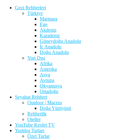
Gezi Rehberleri
Türkiye
Marmara
Ege
Akdeniz
Karadeniz
Güneydoğu Anadolu
İç Anadolu
Doğu Anadolu
Yurt Dışı
Afrika
Amerika
Asya
Avrupa
Okyanusya
Ortadoğu
Seyahat Rehberi
Outdoor | Macera
Doğa Yürüyüşü
Rehberlik
Oteller
YouTube Keşfet TV
Yurtdışı Turları
Özel Turlar