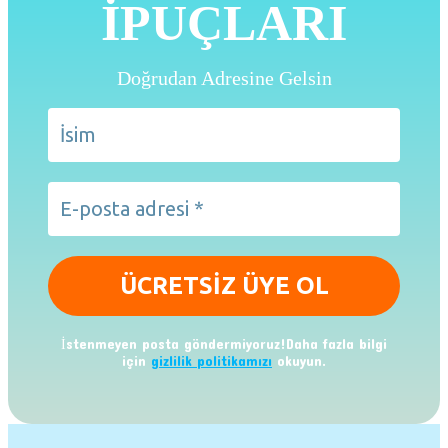
İPUÇLARI
Doğrudan Adresine Gelsin
İstenmeyen posta göndermiyoruz!Daha fazla bilgi
için
gizlilik politikamızı
okuyun.