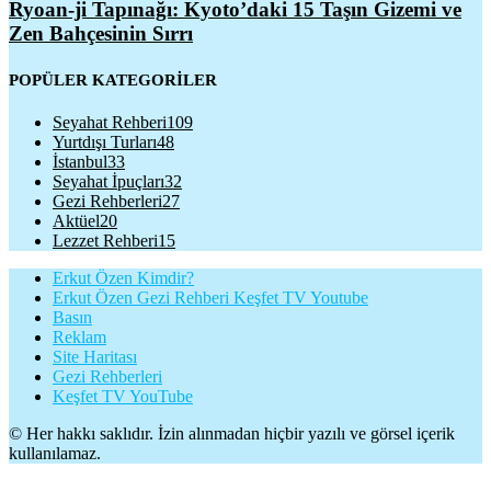
Ryoan-ji Tapınağı: Kyoto’daki 15 Taşın Gizemi ve
Zen Bahçesinin Sırrı
POPÜLER KATEGORİLER
Seyahat Rehberi
109
Yurtdışı Turları
48
İstanbul
33
Seyahat İpuçları
32
Gezi Rehberleri
27
Aktüel
20
Lezzet Rehberi
15
Erkut Özen Kimdir?
Erkut Özen Gezi Rehberi Keşfet TV Youtube
Basın
Reklam
Site Haritası
Gezi Rehberleri
Keşfet TV YouTube
© Her hakkı saklıdır. İzin alınmadan hiçbir yazılı ve görsel içerik
kullanılamaz.