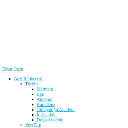
Erkut Özen
Gezi Rehberleri
Türkiye
Marmara
Ege
Akdeniz
Karadeniz
Güneydoğu Anadolu
İç Anadolu
Doğu Anadolu
Yurt Dışı