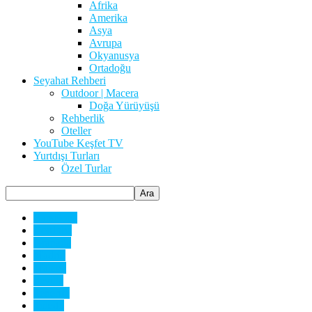
Afrika
Amerika
Asya
Avrupa
Okyanusya
Ortadoğu
Seyahat Rehberi
Outdoor | Macera
Doğa Yürüyüşü
Rehberlik
Oteller
YouTube Keşfet TV
Yurtdışı Turları
Özel Turlar
Barselona
Cordoba
Granada
Madrid
Malaga
Sevilla
Tenerife
Toledo