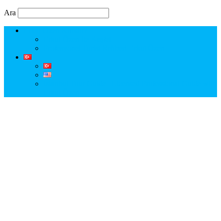
Ara
Erkut Özen Kimdir?
Erkut Özen ile Keşfet
Profesyonel Turist Rehberi Erkut Özen
Istanbul Tour Guide | Licensed Professional Guide with
Erkut Özen