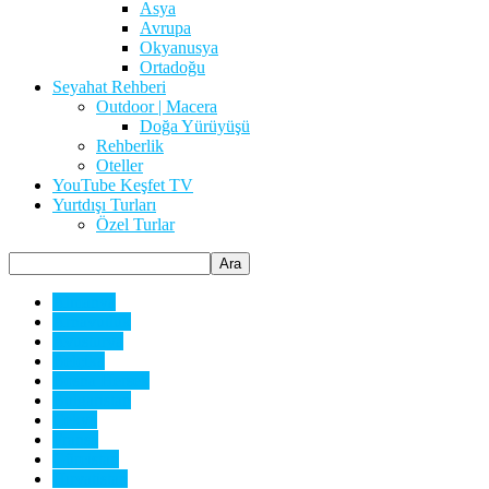
Asya
Avrupa
Okyanusya
Ortadoğu
Seyahat Rehberi
Outdoor | Macera
Doğa Yürüyüşü
Rehberlik
Oteller
YouTube Keşfet TV
Yurtdışı Turları
Özel Turlar
Almanya
Arnavutluk
Avusturya
Belçika
Bosna Hersek
Bulgaristan
Çekya
Fransa
Gürcistan
Hırvatistan