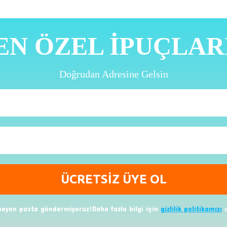
EN ÖZEL İPUÇLAR
Doğrudan Adresine Gelsin
eyen posta göndermiyoruz!Daha fazla bilgi için
gizlilik politikamızı
o