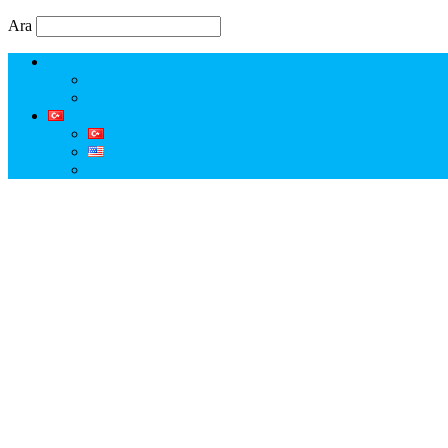
Ara
Erkut Özen Kimdir?
Erkut Özen ile Keşfet
Profesyonel Turist Rehberi Erkut Özen
Istanbul Tour Guide | Licensed Professional Guide with