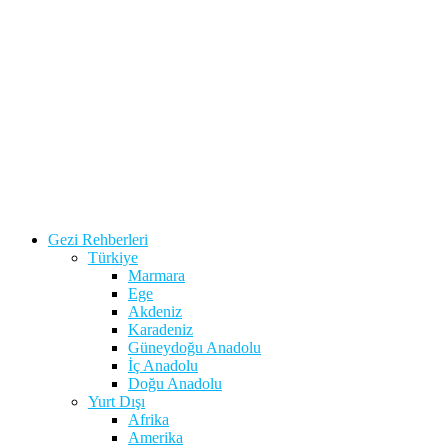
Gezi Rehberleri
Türkiye
Marmara
Ege
Akdeniz
Karadeniz
Güneydoğu Anadolu
İç Anadolu
Doğu Anadolu
Yurt Dışı
Afrika
Amerika