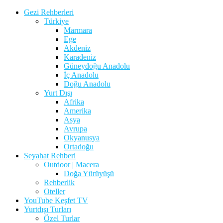
Gezi Rehberleri
Türkiye
Marmara
Ege
Akdeniz
Karadeniz
Güneydoğu Anadolu
İç Anadolu
Doğu Anadolu
Yurt Dışı
Afrika
Amerika
Asya
Avrupa
Okyanusya
Ortadoğu
Seyahat Rehberi
Outdoor | Macera
Doğa Yürüyüşü
Rehberlik
Oteller
YouTube Keşfet TV
Yurtdışı Turları
Özel Turlar