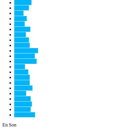
Hollanda
İspanya
İsrail
İsviçre
İtalya
Karadağ
Kıbrıs
Kosova
Letonya
Lüksemburg
Macaristan
Makedonya
Malta
Norveç
Polonya
Portekiz
Romanya
Rusya
Sırbistan
Slovakya
Ukrayna
Yunanistan
En Son