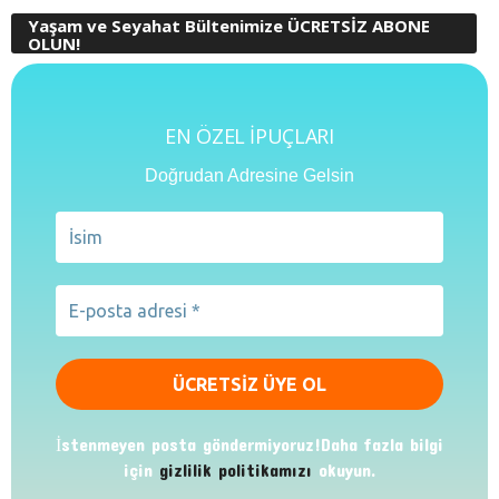
Yaşam ve Seyahat Bültenimize ÜCRETSİZ ABONE
OLUN!
EN ÖZEL İPUÇLARI
Doğrudan Adresine Gelsin
İstenmeyen posta göndermiyoruz!Daha fazla bilgi
için
gizlilik politikamızı
okuyun.