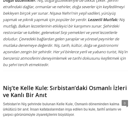
Doğal Güzellikler:
Niş, doğal güzellikleriyle de dikkat çeker. Şehrin
etrafındaki dağlar, ormanlar ve nehirler, doğa severler için keşfedilmeyi
bekleyen birçok yer sunar. Nişava Nehri'nin yeşil vadileri, yürüyüş
yapmak ve piknik yapmak için popüler bir yerdir.
Lezzetli Mutfak:
Niş
mutfağı, Balkan lezzetlerinin etkileyici bir karışımını sunar. Şehirdeki
restoranlar ve kafeler, geleneksel Sırp yemekleri ve yerel lezzetlerle
doludur. Çevredeki bağlardan gelen şaraplar ve yöresel peynirler de
mutlaka denemeye değerdir. Niş, tarih, kültür, doğa ve gastronomi
açısından zengin bir şehirdir. Her yıl binlerce yerli ve yabancı turist, Niş'in
benzersiz atmosferini deneyimlemek ve tarihi dokusunu keşfetmek için
bu şehri tercih etmektedir.
Niş’te Kelle Kule: Sırbistan’daki Osmanlı İzleri
ve Kanlı Bir Anıt
0
Sırbistan'ın Niş şehrinde bulunan Kelle Kule, Osmanlı döneminden kalma
ürkütücü bir anıt. İnsan kafataslarından inşa edilen bu kule, tarihî anlamı ve
çarpıcı görünümüyle ziyaretçilerini büyülüyor.