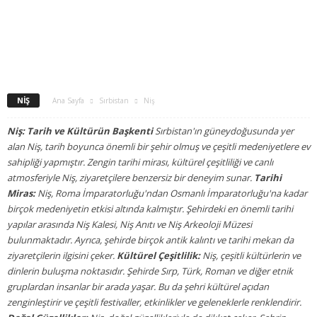
NIŞ
Ana Sayfa
Sırbistan
Niş
Niş: Tarih ve Kültürün Başkenti
Sırbistan'ın güneydoğusunda yer
alan Niş, tarih boyunca önemli bir şehir olmuş ve çeşitli medeniyetlere ev
sahipliği yapmıştır. Zengin tarihi mirası, kültürel çeşitliliği ve canlı
atmosferiyle Niş, ziyaretçilere benzersiz bir deneyim sunar.
Tarihi
Miras:
Niş, Roma İmparatorluğu'ndan Osmanlı İmparatorluğu'na kadar
birçok medeniyetin etkisi altında kalmıştır. Şehirdeki en önemli tarihi
yapılar arasında Niş Kalesi, Niş Anıtı ve Niş Arkeoloji Müzesi
bulunmaktadır. Ayrıca, şehirde birçok antik kalıntı ve tarihi mekan da
ziyaretçilerin ilgisini çeker.
Kültürel Çeşitlilik:
Niş, çeşitli kültürlerin ve
dinlerin buluşma noktasıdır. Şehirde Sırp, Türk, Roman ve diğer etnik
gruplardan insanlar bir arada yaşar. Bu da şehri kültürel açıdan
zenginleştirir ve çeşitli festivaller, etkinlikler ve geleneklerle renklendirir.