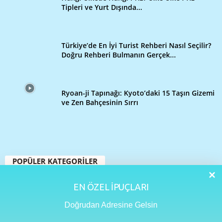
Tipleri ve Yurt Dışında...
Türkiye’de En İyi Turist Rehberi Nasıl Seçilir?
Doğru Rehberi Bulmanın Gerçek...
Ryoan-ji Tapınağı: Kyoto’daki 15 Taşın Gizemi
ve Zen Bahçesinin Sırrı
POPÜLER KATEGORİLER
109
Seyahat Rehberi
EN ÖZEL İPUÇLARI
48
Yurtdışı Turları
Doğrudan Adresine Gelsin
33
İstanbul
32
Seyahat İpuçları