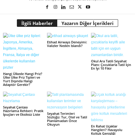
İlgili Haberler
Yazarın Diğer İçerikleri
Etihad Airways Deneyimi:
Valizler Neden Islandı?
Okul Ara Tatili Seyahat
Planı: Çocuklarla Tatil İçin
En İyi 10 Fikir
Hangi Ülkede Hangi Priz?
Ülke Ülke Priz Tipleri ve
Yurt Dışında Hangi
Adaptör Gerekir?
Seyahat Çantası
Hazırlama Rehberi: Pratik
Seyahat Terimleri
İpuçları ve Eksiksiz Liste
Sözlüğü: Tur, Otel ve Tatil
Planlamadan Önce
Okuyun
En Rahat Uçaklar
Hangileri? Havayolu
Koltuk Genişliği