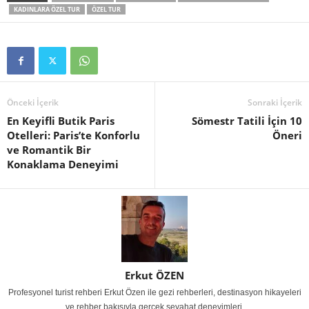
KADINLARA ÖZEL TUR
ÖZEL TUR
Önceki İçerik
Sonraki İçerik
En Keyifli Butik Paris
Sömestr Tatili İçin 10
Otelleri: Paris’te Konforlu
Öneri
ve Romantik Bir
Konaklama Deneyimi
Erkut ÖZEN
Profesyonel turist rehberi Erkut Özen ile gezi rehberleri, destinasyon hikayeleri
ve rehber bakışıyla gerçek seyahat deneyimleri.