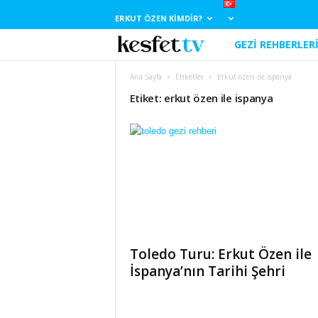
ERKUT ÖZEN KIMDIR?
GEZI REHBERLER
E
r
Ana Sayfa
Etiketler
Erkut özen ile ispanya
Etiket: erkut özen ile ispanya
k
u
t
Ö
z
Toledo Turu: Erkut Özen ile
e
İspanya’nın Tarihi Şehri
n