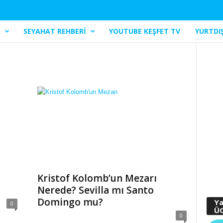
I
SEYAHAT REHBERI
YOUTUBE KEŞFET TV
YURTDIŞ
Kristof Kolomb’un Mezarı
Nerede? Sevilla mı Santo
Domingo mu?
Ya
0
ÜC
0