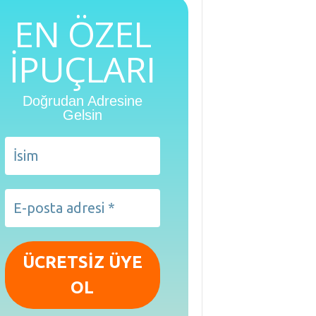
EN ÖZEL
İPUÇLARI
Doğrudan Adresine
Gelsin