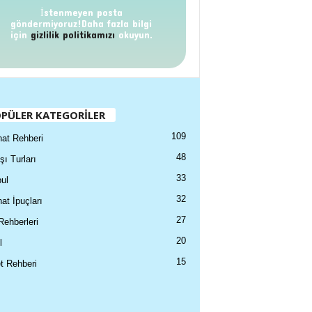
İstenmeyen posta
göndermiyoruz!Daha fazla bilgi
için
gizlilik politikamızı
okuyun.
PÜLER KATEGORİLER
109
at Rehberi
48
şı Turları
33
ul
32
at İpuçları
27
Rehberleri
20
l
15
t Rehberi