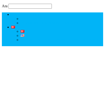
Ara
Erkut Özen Kimdir?
Erkut Özen ile Keşfet
Profesyonel Turist Rehberi Erkut Özen
Istanbul Tour Guide | Licensed Professional Guide with
Erkut Özen