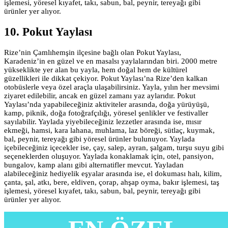
işlemesi, yöresel kıyafet, takı, sabun, bal, peynir, tereyağı gibi
ürünler yer alıyor.
10. Pokut Yaylası
Rize’nin Çamlıhemşin ilçesine bağlı olan Pokut Yaylası,
Karadeniz’in en güzel ve en masalsı yaylalarından biri. 2000 metre
yükseklikte yer alan bu yayla, hem doğal hem de kültürel
güzellikleri ile dikkat çekiyor. Pokut Yaylası’na Rize’den kalkan
otobüslerle veya özel araçla ulaşabilirsiniz. Yayla, yılın her mevsimi
ziyaret edilebilir, ancak en güzel zamanı yaz aylarıdır. Pokut
Yaylası’nda yapabileceğiniz aktiviteler arasında, doğa yürüyüşü,
kamp, piknik, doğa fotoğrafçılığı, yöresel şenlikler ve festivaller
sayılabilir. Yaylada yiyebileceğiniz lezzetler arasında ise, mısır
ekmeği, hamsi, kara lahana, muhlama, laz böreği, sütlaç, kuymak,
bal, peynir, tereyağı gibi yöresel ürünler bulunuyor. Yaylada
içebileceğiniz içecekler ise, çay, salep, ayran, şalgam, turşu suyu gibi
seçeneklerden oluşuyor. Yaylada konaklamak için, otel, pansiyon,
bungalov, kamp alanı gibi alternatifler mevcut. Yayladan
alabileceğiniz hediyelik eşyalar arasında ise, el dokuması halı, kilim,
çanta, şal, atkı, bere, eldiven, çorap, ahşap oyma, bakır işlemesi, taş
işlemesi, yöresel kıyafet, takı, sabun, bal, peynir, tereyağı gibi
ürünler yer alıyor.