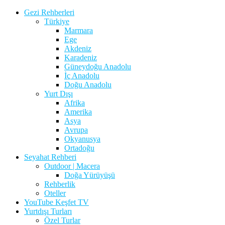
Gezi Rehberleri
Türkiye
Marmara
Ege
Akdeniz
Karadeniz
Güneydoğu Anadolu
İç Anadolu
Doğu Anadolu
Yurt Dışı
Afrika
Amerika
Asya
Avrupa
Okyanusya
Ortadoğu
Seyahat Rehberi
Outdoor | Macera
Doğa Yürüyüşü
Rehberlik
Oteller
YouTube Keşfet TV
Yurtdışı Turları
Özel Turlar