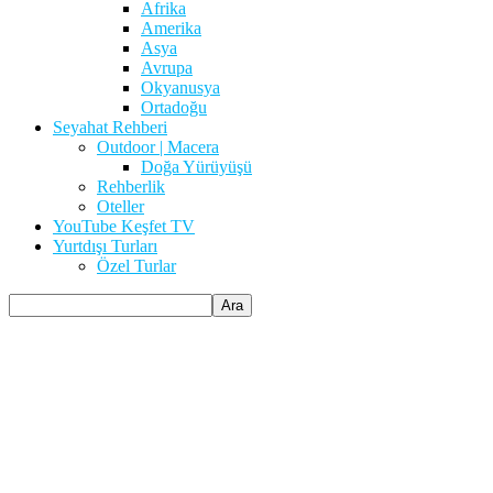
Afrika
Amerika
Asya
Avrupa
Okyanusya
Ortadoğu
Seyahat Rehberi
Outdoor | Macera
Doğa Yürüyüşü
Rehberlik
Oteller
YouTube Keşfet TV
Yurtdışı Turları
Özel Turlar