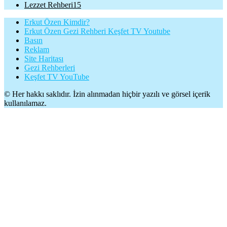
Lezzet Rehberi
15
Erkut Özen Kimdir?
Erkut Özen Gezi Rehberi Keşfet TV Youtube
Basın
Reklam
Site Haritası
Gezi Rehberleri
Keşfet TV YouTube
© Her hakkı saklıdır. İzin alınmadan hiçbir yazılı ve görsel içerik
kullanılamaz.