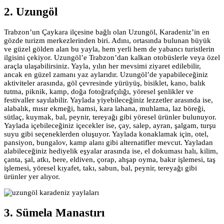
2. Uzungöl
Trabzon’un Çaykara ilçesine bağlı olan Uzungöl, Karadeniz’in en
gözde turizm merkezlerinden biri. Adını, ortasında bulunan büyük
ve güzel gölden alan bu yayla, hem yerli hem de yabancı turistlerin
ilgisini çekiyor. Uzungöl’e Trabzon’dan kalkan otobüslerle veya özel
araçla ulaşabilirsiniz. Yayla, yılın her mevsimi ziyaret edilebilir,
ancak en güzel zamanı yaz aylarıdır. Uzungöl’de yapabileceğiniz
aktiviteler arasında, göl çevresinde yürüyüş, bisiklet, kano, balık
tutma, piknik, kamp, doğa fotoğrafçılığı, yöresel şenlikler ve
festivaller sayılabilir. Yaylada yiyebileceğiniz lezzetler arasında ise,
alabalık, mısır ekmeği, hamsi, kara lahana, muhlama, laz böreği,
sütlaç, kuymak, bal, peynir, tereyağı gibi yöresel ürünler bulunuyor.
Yaylada içebileceğiniz içecekler ise, çay, salep, ayran, şalgam, turşu
suyu gibi seçeneklerden oluşuyor. Yaylada konaklamak için, otel,
pansiyon, bungalov, kamp alanı gibi alternatifler mevcut. Yayladan
alabileceğiniz hediyelik eşyalar arasında ise, el dokuması halı, kilim,
çanta, şal, atkı, bere, eldiven, çorap, ahşap oyma, bakır işlemesi, taş
işlemesi, yöresel kıyafet, takı, sabun, bal, peynir, tereyağı gibi
ürünler yer alıyor.
3. Sümela Manastırı