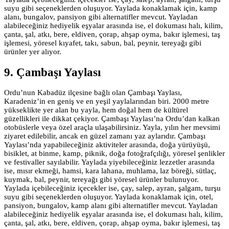
suyu gibi seçeneklerden oluşuyor. Yaylada konaklamak için, kamp
alanı, bungalov, pansiyon gibi alternatifler mevcut. Yayladan
alabileceğiniz hediyelik eşyalar arasında ise, el dokuması halı, kilim,
çanta, şal, atkı, bere, eldiven, çorap, ahşap oyma, bakır işlemesi, taş
işlemesi, yöresel kıyafet, takı, sabun, bal, peynir, tereyağı gibi
ürünler yer alıyor.
9. Çambaşı Yaylası
Ordu’nun Kabadüz ilçesine bağlı olan Çambaşı Yaylası,
Karadeniz’in en geniş ve en yeşil yaylalarından biri. 2000 metre
yükseklikte yer alan bu yayla, hem doğal hem de kültürel
güzellikleri ile dikkat çekiyor. Çambaşı Yaylası’na Ordu’dan kalkan
otobüslerle veya özel araçla ulaşabilirsiniz. Yayla, yılın her mevsimi
ziyaret edilebilir, ancak en güzel zamanı yaz aylarıdır. Çambaşı
Yaylası’nda yapabileceğiniz aktiviteler arasında, doğa yürüyüşü,
bisiklet, at binme, kamp, piknik, doğa fotoğrafçılığı, yöresel şenlikler
ve festivaller sayılabilir. Yaylada yiyebileceğiniz lezzetler arasında
ise, mısır ekmeği, hamsi, kara lahana, muhlama, laz böreği, sütlaç,
kuymak, bal, peynir, tereyağı gibi yöresel ürünler bulunuyor.
Yaylada içebileceğiniz içecekler ise, çay, salep, ayran, şalgam, turşu
suyu gibi seçeneklerden oluşuyor. Yaylada konaklamak için, otel,
pansiyon, bungalov, kamp alanı gibi alternatifler mevcut. Yayladan
alabileceğiniz hediyelik eşyalar arasında ise, el dokuması halı, kilim,
çanta, şal, atkı, bere, eldiven, çorap, ahşap oyma, bakır işlemesi, taş