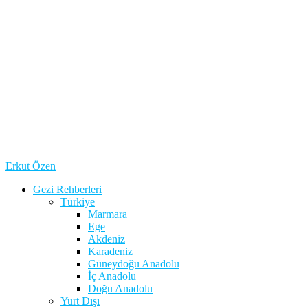
Erkut Özen
Gezi Rehberleri
Türkiye
Marmara
Ege
Akdeniz
Karadeniz
Güneydoğu Anadolu
İç Anadolu
Doğu Anadolu
Yurt Dışı