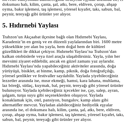
dokuması halı, kilim, çanta, şal, atkı, bere, eldiven, çorap, ahşap
oyma, bakır işlemesi, taş işlemesi, yöresel kıyafet, takı, sabun, bal,
peynir, tereyağı gibi ürünler yer alıyor.
5. Hıdırnebi Yaylası
Trabzon’un Akçaabat ilçesine bağlı olan Hıdırnebi Yaylası,
Karadeniz’in en geniş ve en düzenli yaylalarından biri. 1600 metre
yükseklikte yer alan bu yayla, hem doğal hem de kültürel
güzellikleri ile dikkat çekiyor. Hıdırnebi Yaylası’na Trabzon’dan
kalkan otobüslerle veya özel araçla ulaşabilirsiniz. Yayla, yılın her
mevsimi ziyaret edilebilir, ancak en güzel zamanı yaz aylarıdır.
Hıdırnebi Yaylası’nda yapabileceğiniz aktiviteler arasında, doğa
yürüyüşü, bisiklet, at binme, kamp, piknik, doğa fotoğrafçılığı,
yöresel şenlikler ve festivaller sayılabilir. Yaylada yiyebileceğiniz
lezzetler arasında ise, mısır ekmeği, hamsi, kara lahana, muhlama,
laz böreği, sütlaç, kuymak, bal, peynir, tereyağı gibi yöresel ürünler
bulunuyor. Yaylada içebileceğiniz içecekler ise, çay, salep, ayran,
şalgam, turşu suyu gibi seçeneklerden oluşuyor. Yaylada
konaklamak için, otel, pansiyon, bungalov, kamp alanı gibi
alternatifler mevcut. Yayladan alabileceğiniz hediyelik eşyalar
arasında ise, el dokuması halı, kilim, çanta, şal, atkı, bere, eldiven,
çorap, ahşap oyma, bakır işlemesi, taş işlemesi, yöresel kıyafet, takı,
sabun, bal, peynir, tereyağı gibi ürünler yer alıyor.