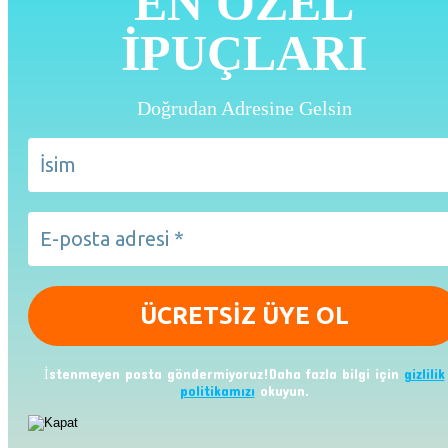
EN ÖZEL
İPUÇLARI
Doğrudan Adresine Gelsin
İstenmeyen posta göndermiyoruz!Daha fazla bilgi için
gizlilik
politikamızı
okuyun.