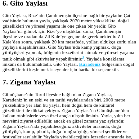
6. Gito Yaylası
Gito Yaylası, Rize’nin Çamlıhemşin ilçesine bağlı bir yayladır. Çat
vadisinde bulunan yayla, yaklaşık 2070 metre yükseklikte, doğal
güzellikleri ve yöresel yaşamı ile öne çıkan bir yerdir. Gito
Yaylası’na gitmek için Rize’ye ulaştıktan sonra, Çamlıhemşin
ilçesine ve oradan da Zil Kale’ye geçmeniz gerekmektedir. Zil
Kale’den sonra, yaklaşık 20 km mesafede, yolları oldukça zorlu olan
yaylaya ulaşabilirsiniz. Gito Yaylası’nda kamp yapmak, doğa
yürüyüşleri yapmak, bölgenin lezzetlerini tatmak ve yöresel yaşama
3
tanık olmak gibi aktiviteler yapabilirsiniz
. Yaylada konaklama
imkanı da bulunmaktadır. Gito Yaylası,
Karadeniz
bölgesinin doğal
güzelliklerini keşfetmek isteyenler için harika bir seçenektir.
7. Zigana Yaylası
Gümüşhane’nin Torul ilçesine bağlı olan Zigana Yaylası,
Karadeniz’in en eski ve en tarihi yaylalarından biri. 2000 metre
yükseklikte yer alan bu yayla, hem doğal hem de kültürel
güzellikleri ile dikkat çekiyor. Zigana Yaylası’na Gümüşhane’den
kalkan otobüslerle veya özel araçla ulaşabilirsiniz. Yayla, yılın her
mevsimi ziyaret edilebilir, ancak en güzel zamanı yaz aylarıdır.
Zigana Yaylası’nda yapabileceğiniz aktiviteler arasında, doğa
yürüyüşü, kamp, piknik, doğa fotoğrafçılığı, yöresel şenlikler ve
festivaller sayılabilir. Yaylada yiyebileceğiniz lezzetler arasında ise,