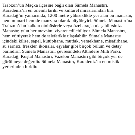
Trabzon’un Maçka ilçesine bağlı olan Sümela Manastırı,
Karadeniz’in en önemli tarihi ve kültürel miraslarından biri.
Karadağ’ın yamacında, 1200 metre yükseklikte yer alan bu manastır,
hem mimari hem de manzara olarak büyüleyici. Sümela Manastırı’na
Trabzon’dan kalkan otobüslerle veya özel araçla ulaşabilirsiniz.
Manastır, yılın her mevsimi ziyaret edilebiliyor. Sümela Manastırı,
hem yürüyerek hem de teleferikle ulaşılabilir. Sümela Manastırı,
içindeki kilise, şapel, kütüphane, mutfak, yemekhane, misafirhane,
su sarnıcı, freskler, ikonalar, eşyalar gibi birçok bölüm ve detay
barındırır. Sümela Manastırı, çevresindeki Altındere Milli Parkı,
Karadağ, Kuştul Manastırı, Vazelon Manastırı gibi birçok yer de
görülmeye değerdir. Sümela Manastırı, Karadeniz’in en mistik
yerlerinden biridir.