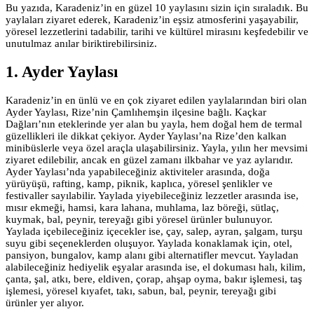
Bu yazıda, Karadeniz’in en güzel 10 yaylasını sizin için sıraladık. Bu
yaylaları ziyaret ederek, Karadeniz’in eşsiz atmosferini yaşayabilir,
yöresel lezzetlerini tadabilir, tarihi ve kültürel mirasını keşfedebilir ve
unutulmaz anılar biriktirebilirsiniz.
1. Ayder Yaylası
Karadeniz’in en ünlü ve en çok ziyaret edilen yaylalarından biri olan
Ayder Yaylası, Rize’nin Çamlıhemşin ilçesine bağlı. Kaçkar
Dağları’nın eteklerinde yer alan bu yayla, hem doğal hem de termal
güzellikleri ile dikkat çekiyor. Ayder Yaylası’na Rize’den kalkan
minibüslerle veya özel araçla ulaşabilirsiniz. Yayla, yılın her mevsimi
ziyaret edilebilir, ancak en güzel zamanı ilkbahar ve yaz aylarıdır.
Ayder Yaylası’nda yapabileceğiniz aktiviteler arasında, doğa
yürüyüşü, rafting, kamp, piknik, kaplıca, yöresel şenlikler ve
festivaller sayılabilir. Yaylada yiyebileceğiniz lezzetler arasında ise,
mısır ekmeği, hamsi, kara lahana, muhlama, laz böreği, sütlaç,
kuymak, bal, peynir, tereyağı gibi yöresel ürünler bulunuyor.
Yaylada içebileceğiniz içecekler ise, çay, salep, ayran, şalgam, turşu
suyu gibi seçeneklerden oluşuyor. Yaylada konaklamak için, otel,
pansiyon, bungalov, kamp alanı gibi alternatifler mevcut. Yayladan
alabileceğiniz hediyelik eşyalar arasında ise, el dokuması halı, kilim,
çanta, şal, atkı, bere, eldiven, çorap, ahşap oyma, bakır işlemesi, taş
işlemesi, yöresel kıyafet, takı, sabun, bal, peynir, tereyağı gibi
ürünler yer alıyor.