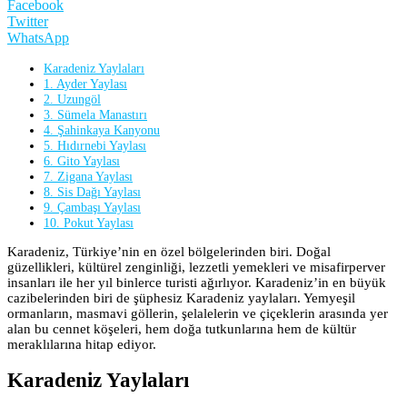
Facebook
Twitter
WhatsApp
Karadeniz Yaylaları
1. Ayder Yaylası
2. Uzungöl
3. Sümela Manastırı
4. Şahinkaya Kanyonu
5. Hıdırnebi Yaylası
6. Gito Yaylası
7. Zigana Yaylası
8. Sis Dağı Yaylası
9. Çambaşı Yaylası
10. Pokut Yaylası
Karadeniz, Türkiye’nin en özel bölgelerinden biri. Doğal
güzellikleri, kültürel zenginliği, lezzetli yemekleri ve misafirperver
insanları ile her yıl binlerce turisti ağırlıyor. Karadeniz’in en büyük
cazibelerinden biri de şüphesiz Karadeniz yaylaları. Yemyeşil
ormanların, masmavi göllerin, şelalelerin ve çiçeklerin arasında yer
alan bu cennet köşeleri, hem doğa tutkunlarına hem de kültür
meraklılarına hitap ediyor.
Karadeniz Yaylaları