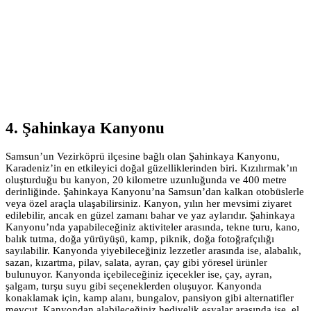
4. Şahinkaya Kanyonu
Samsun’un Vezirköprü ilçesine bağlı olan Şahinkaya Kanyonu,
Karadeniz’in en etkileyici doğal güzelliklerinden biri. Kızılırmak’ın
oluşturduğu bu kanyon, 20 kilometre uzunluğunda ve 400 metre
derinliğinde. Şahinkaya Kanyonu’na Samsun’dan kalkan otobüslerle
veya özel araçla ulaşabilirsiniz. Kanyon, yılın her mevsimi ziyaret
edilebilir, ancak en güzel zamanı bahar ve yaz aylarıdır. Şahinkaya
Kanyonu’nda yapabileceğiniz aktiviteler arasında, tekne turu, kano,
balık tutma, doğa yürüyüşü, kamp, piknik, doğa fotoğrafçılığı
sayılabilir. Kanyonda yiyebileceğiniz lezzetler arasında ise, alabalık,
sazan, kızartma, pilav, salata, ayran, çay gibi yöresel ürünler
bulunuyor. Kanyonda içebileceğiniz içecekler ise, çay, ayran,
şalgam, turşu suyu gibi seçeneklerden oluşuyor. Kanyonda
konaklamak için, kamp alanı, bungalov, pansiyon gibi alternatifler
mevcut. Kanyondan alabileceğiniz hediyelik eşyalar arasında ise, el