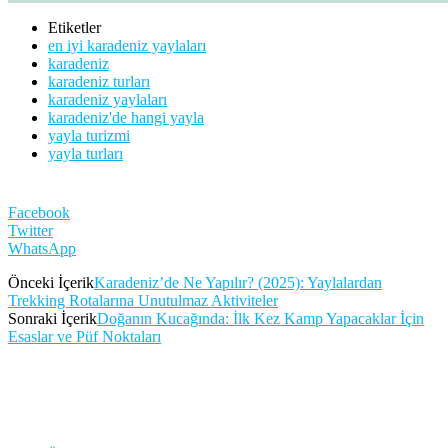
Etiketler
en iyi karadeniz yaylaları
karadeniz
karadeniz turları
karadeniz yaylaları
karadeniz'de hangi yayla
yayla turizmi
yayla turları
Facebook
Twitter
WhatsApp
Önceki İçerik
Karadeniz’de Ne Yapılır? (2025): Yaylalardan
Trekking Rotalarına Unutulmaz Aktiviteler
Sonraki İçerik
Doğanın Kucağında: İlk Kez Kamp Yapacaklar İçin
Esaslar ve Püf Noktaları