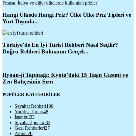
Hangi Ülkede Hangi Priz? Ülke Ülke Priz Tipleri ve
Yurt Dışında...
Türkiye’de En İyi Turist Rehberi Nasıl Seçilir?
Doğru Rehberi Bulmanın Gerçek...
Ryoan-ji Tapınağı: Kyoto’daki 15 Taşın Gizemi ve
Zen Bahçesinin Sırrı
POPÜLER KATEGORİLER
Seyahat Rehberi
109
Yurtdışı Turları
48
İstanbul
33
Seyahat İpuçları
32
Gezi Rehberleri
27
Aktüel
20