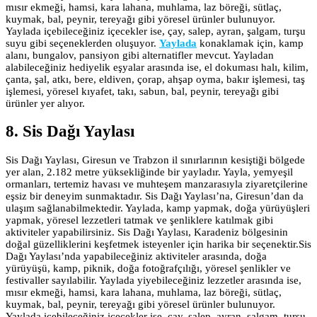
mısır ekmeği, hamsi, kara lahana, muhlama, laz böreği, sütlaç,
kuymak, bal, peynir, tereyağı gibi yöresel ürünler bulunuyor.
Yaylada içebileceğiniz içecekler ise, çay, salep, ayran, şalgam, turşu
suyu gibi seçeneklerden oluşuyor.
Yaylada
konaklamak için, kamp
alanı, bungalov, pansiyon gibi alternatifler mevcut. Yayladan
alabileceğiniz hediyelik eşyalar arasında ise, el dokuması halı, kilim,
çanta, şal, atkı, bere, eldiven, çorap, ahşap oyma, bakır işlemesi, taş
işlemesi, yöresel kıyafet, takı, sabun, bal, peynir, tereyağı gibi
ürünler yer alıyor.
8. Sis Dağı Yaylası
Sis Dağı Yaylası, Giresun ve Trabzon il sınırlarının kesiştiği bölgede
yer alan, 2.182 metre yüksekliğinde bir yayladır. Yayla, yemyeşil
ormanları, tertemiz havası ve muhteşem manzarasıyla ziyaretçilerine
eşsiz bir deneyim sunmaktadır. Sis Dağı Yaylası’na, Giresun’dan da
ulaşım sağlanabilmektedir. Yaylada, kamp yapmak, doğa yürüyüşleri
yapmak, yöresel lezzetleri tatmak ve şenliklere katılmak gibi
aktiviteler yapabilirsiniz. Sis Dağı Yaylası, Karadeniz bölgesinin
doğal güzelliklerini keşfetmek isteyenler için harika bir seçenektir.Sis
Dağı Yaylası’nda yapabileceğiniz aktiviteler arasında, doğa
yürüyüşü, kamp, piknik, doğa fotoğrafçılığı, yöresel şenlikler ve
festivaller sayılabilir. Yaylada yiyebileceğiniz lezzetler arasında ise,
mısır ekmeği, hamsi, kara lahana, muhlama, laz böreği, sütlaç,
kuymak, bal, peynir, tereyağı gibi yöresel ürünler bulunuyor.
Yaylada içebileceğiniz içecekler ise, çay, salep, ayran, şalgam, turşu