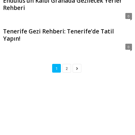
Endülüs’ün Kalbi Granada Gezilecek Yerler
Rehberi
0
Tenerife Gezi Rehberi: Tenerife’de Tatil
Yapın!
0
1
2