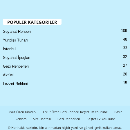
POPÜLER KATEGORİLER
109
Seyahat Rehberi
48
Yurtdışı Turları
33
İstanbul
32
Seyahat İpuçları
27
Gezi Rehberleri
20
Aktüel
15
Lezzet Rehberi
Erkut Özen Kimdir?
Erkut Özen Gezi Rehberi Keşfet TV Youtube
Basın
Reklam
Site Haritası
Gezi Rehberleri
Keşfet TV YouTube
© Her hakkı saklıdır. İzin alınmadan hiçbir yazılı ve görsel içerik kullanılamaz.