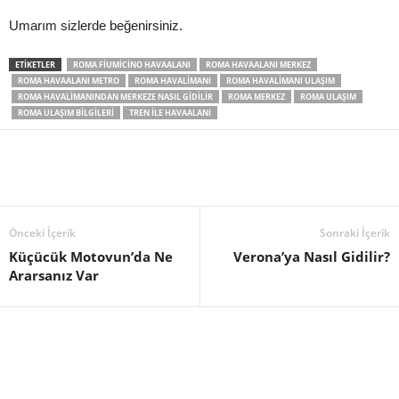
Umarım sizlerde beğenirsiniz.
ETIKETLER
ROMA FIUMICINO HAVAALANI
ROMA HAVAALANI MERKEZ
ROMA HAVAALANI METRO
ROMA HAVALIMANI
ROMA HAVALIMANI ULAŞIM
ROMA HAVALIMANINDAN MERKEZE NASIL GIDILIR
ROMA MERKEZ
ROMA ULAŞIM
ROMA ULAŞIM BILGILERI
TREN ILE HAVAALANI
Önceki İçerik
Sonraki İçerik
Küçücük Motovun’da Ne
Verona’ya Nasıl Gidilir?
Ararsanız Var