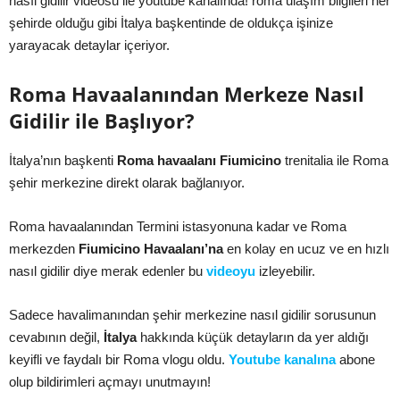
nasıl gidilir videosu ile youtube kanalında! roma ulaşım bilgileri her
şehirde olduğu gibi İtalya başkentinde de oldukça işinize
yarayacak detaylar içeriyor.
Roma Havaalanından Merkeze Nasıl
Gidilir ile Başlıyor?
İtalya’nın başkenti
Roma havaalanı Fiumicino
trenitalia ile Roma
şehir merkezine direkt olarak bağlanıyor.
Roma havaalanından Termini istasyonuna kadar ve Roma
merkezden
Fiumicino Havaalanı’na
en kolay en ucuz ve en hızlı
nasıl gidilir diye merak edenler bu
videoyu
izleyebilir.
Sadece havalimanından şehir merkezine nasıl gidilir sorusunun
cevabının değil,
İtalya
hakkında küçük detayların da yer aldığı
keyifli ve faydalı bir Roma vlogu oldu.
Youtube kanalına
abone
olup bildirimleri açmayı unutmayın!