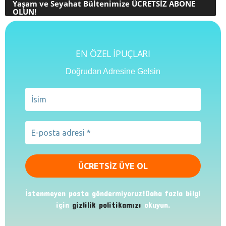
Yaşam ve Seyahat Bültenimize ÜCRETSİZ ABONE
OLUN!
EN ÖZEL İPUÇLARI
Doğrudan Adresine Gelsin
İstenmeyen posta göndermiyoruz!Daha fazla bilgi
için
gizlilik politikamızı
okuyun.