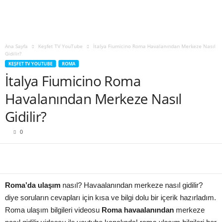
Ana Sayfa
Keşfet TV YouTube
İtalya Fiumicino Roma Havalanından Merkeze Nasıl
Gidilir?
KEŞFET TV YOUTUBE
ROMA
İtalya Fiumicino Roma
Havalanından Merkeze Nasıl
Gidilir?
0
Roma’da ulaşım
nasıl? Havaalanından merkeze nasıl gidilir?
diye soruların cevapları için kısa ve bilgi dolu bir içerik hazırladım.
Roma ulaşım bilgileri videosu
Roma havaalanından
merkeze