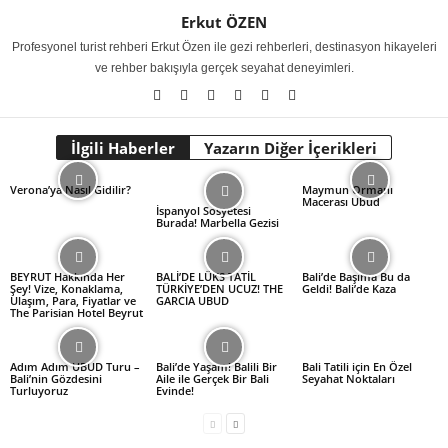
Erkut ÖZEN
Profesyonel turist rehberi Erkut Özen ile gezi rehberleri, destinasyon hikayeleri
ve rehber bakışıyla gerçek seyahat deneyimleri.
İlgili Haberler
Yazarın Diğer İçerikleri
Verona’ya Nasıl Gidilir?
Maymun Ormanı
Macerası Ubud
İspanyol Sosyetesi
Burada! Marbella Gezisi
BEYRUT Hakkında Her
BALİ’DE LÜKS TATİL
Bali’de Başıma Bu da
Şey! Vize, Konaklama,
TÜRKİYE’DEN UCUZ! THE
Geldi! Bali’de Kaza
Ulaşım, Para, Fiyatlar ve
GARCIA UBUD
The Parisian Hotel Beyrut
Adım Adım UBUD Turu –
Bali’de Yaşam! Balili Bir
Bali Tatili için En Özel
Bali’nin Gözdesini
Aile ile Gerçek Bir Bali
Seyahat Noktaları
Turluyoruz
Evinde!