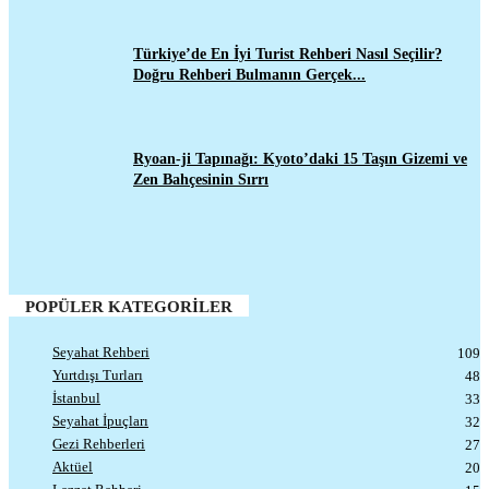
Türkiye’de En İyi Turist Rehberi Nasıl Seçilir?
Doğru Rehberi Bulmanın Gerçek...
Ryoan-ji Tapınağı: Kyoto’daki 15 Taşın Gizemi ve
Zen Bahçesinin Sırrı
POPÜLER KATEGORİLER
Seyahat Rehberi
109
Yurtdışı Turları
48
İstanbul
33
Seyahat İpuçları
32
Gezi Rehberleri
27
Aktüel
20