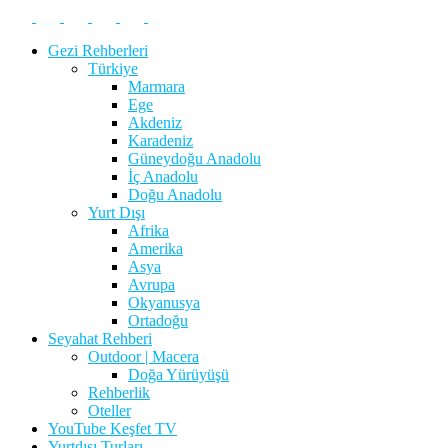
Gezi Rehberleri
Türkiye
Marmara
Ege
Akdeniz
Karadeniz
Güneydoğu Anadolu
İç Anadolu
Doğu Anadolu
Yurt Dışı
Afrika
Amerika
Asya
Avrupa
Okyanusya
Ortadoğu
Seyahat Rehberi
Outdoor | Macera
Doğa Yürüyüşü
Rehberlik
Oteller
YouTube Keşfet TV
Yurtdışı Turları