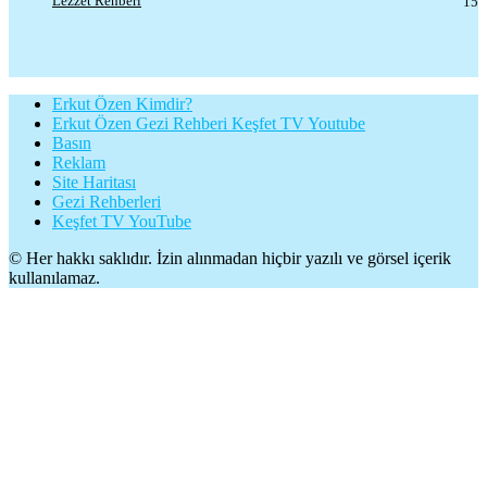
Lezzet Rehberi
15
Erkut Özen Kimdir?
Erkut Özen Gezi Rehberi Keşfet TV Youtube
Basın
Reklam
Site Haritası
Gezi Rehberleri
Keşfet TV YouTube
© Her hakkı saklıdır. İzin alınmadan hiçbir yazılı ve görsel içerik
kullanılamaz.