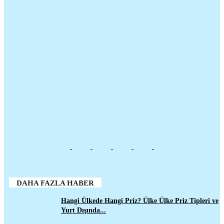
DAHA FAZLA HABER
Hangi Ülkede Hangi Priz? Ülke Ülke Priz Tipleri ve
Yurt Dışında...