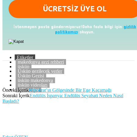
İstenmeyen posta göndermiyoruz!Daha fazla bilgi için
gizlilik
politikamızı
okuyun.
Etiketler
makedonya gezi rehberi
üsküp
Üsküp gezilecek yerler
Üsküp Gezisi
üsküp makedonya
üsküp videoları
üsküp vlog
Önceki İçerik
Hipokrat’ın Gölgesinde Bir Ege Kaçamağı
Sonraki İçerik
Endülüs İspanya: Endülüs Seyahati Neden Nasıl
Başladı?