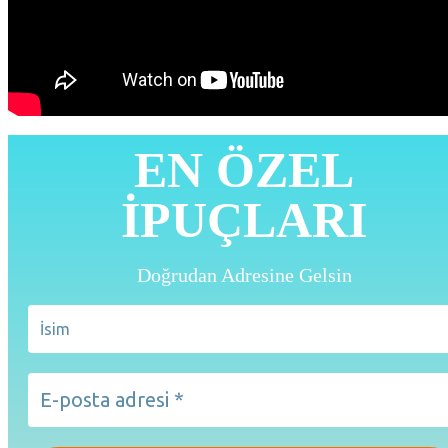
EN ÖZEL
İPUÇLARI
Doğrudan Adresine Gelsin