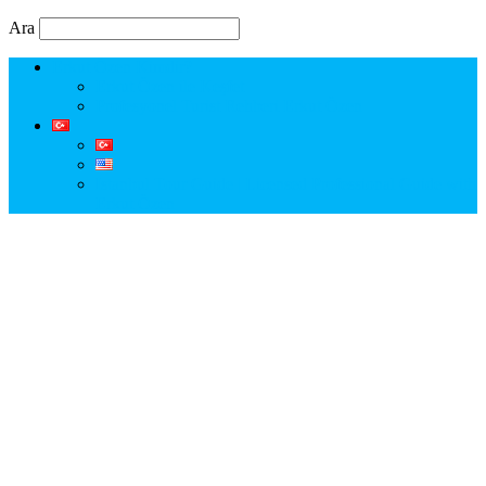
Ara
Erkut Özen Kimdir?
Erkut Özen ile Keşfet
Profesyonel Turist Rehberi Erkut Özen
Istanbul Tour Guide | Licensed Professional Guide with
Erkut Özen