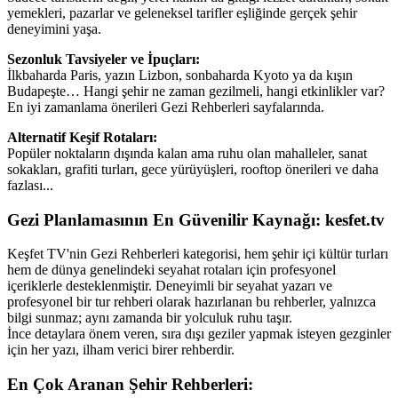
yemekleri, pazarlar ve geleneksel tarifler eşliğinde gerçek şehir
deneyimini yaşa.
Sezonluk Tavsiyeler ve İpuçları:
İlkbaharda Paris, yazın Lizbon, sonbaharda Kyoto ya da kışın
Budapeşte… Hangi şehir ne zaman gezilmeli, hangi etkinlikler var?
En iyi zamanlama önerileri Gezi Rehberleri sayfalarında.
Alternatif Keşif Rotaları:
Popüler noktaların dışında kalan ama ruhu olan mahalleler, sanat
sokakları, grafiti turları, gece yürüyüşleri, rooftop önerileri ve daha
fazlası...
Gezi Planlamasının En Güvenilir Kaynağı: kesfet.tv
Keşfet TV'nin Gezi Rehberleri kategorisi, hem şehir içi kültür turları
hem de dünya genelindeki seyahat rotaları için profesyonel
içeriklerle desteklenmiştir. Deneyimli bir seyahat yazarı ve
profesyonel bir tur rehberi olarak hazırlanan bu rehberler, yalnızca
bilgi sunmaz; aynı zamanda bir yolculuk ruhu taşır.
İnce detaylara önem veren, sıra dışı geziler yapmak isteyen gezginler
için her yazı, ilham verici birer rehberdir.
En Çok Aranan Şehir Rehberleri: