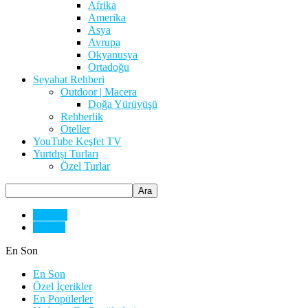
Afrika
Amerika
Asya
Avrupa
Okyanusya
Ortadoğu
Seyahat Rehberi
Outdoor | Macera
Doğa Yürüyüşü
Rehberlik
Oteller
YouTube Keşfet TV
Yurtdışı Turları
Özel Turlar
Türkiye
Ülkeler
En Son
En Son
Özel İçerikler
En Popülerler