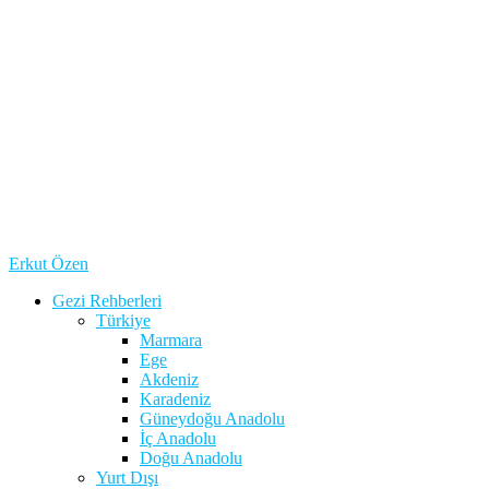
Erkut Özen
Gezi Rehberleri
Türkiye
Marmara
Ege
Akdeniz
Karadeniz
Güneydoğu Anadolu
İç Anadolu
Doğu Anadolu
Yurt Dışı