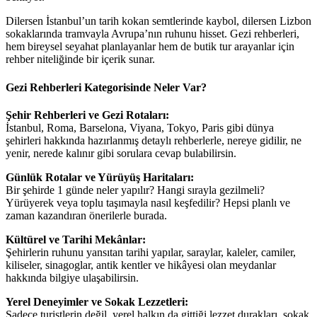
Dilersen İstanbul’un tarih kokan semtlerinde kaybol, dilersen Lizbon
sokaklarında tramvayla Avrupa’nın ruhunu hisset. Gezi rehberleri,
hem bireysel seyahat planlayanlar hem de butik tur arayanlar için
rehber niteliğinde bir içerik sunar.
Gezi Rehberleri Kategorisinde Neler Var?
Şehir Rehberleri ve Gezi Rotaları:
İstanbul, Roma, Barselona, Viyana, Tokyo, Paris gibi dünya
şehirleri hakkında hazırlanmış detaylı rehberlerle, nereye gidilir, ne
yenir, nerede kalınır gibi sorulara cevap bulabilirsin.
Günlük Rotalar ve Yürüyüş Haritaları:
Bir şehirde 1 günde neler yapılır? Hangi sırayla gezilmeli?
Yürüyerek veya toplu taşımayla nasıl keşfedilir? Hepsi planlı ve
zaman kazandıran önerilerle burada.
Kültürel ve Tarihi Mekânlar:
Şehirlerin ruhunu yansıtan tarihi yapılar, saraylar, kaleler, camiler,
kiliseler, sinagoglar, antik kentler ve hikâyesi olan meydanlar
hakkında bilgiye ulaşabilirsin.
Yerel Deneyimler ve Sokak Lezzetleri:
Sadece turistlerin değil, yerel halkın da gittiği lezzet durakları, sokak