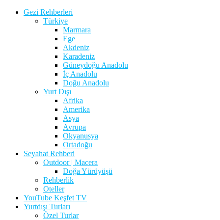
Gezi Rehberleri
Türkiye
Marmara
Ege
Akdeniz
Karadeniz
Güneydoğu Anadolu
İç Anadolu
Doğu Anadolu
Yurt Dışı
Afrika
Amerika
Asya
Avrupa
Okyanusya
Ortadoğu
Seyahat Rehberi
Outdoor | Macera
Doğa Yürüyüşü
Rehberlik
Oteller
YouTube Keşfet TV
Yurtdışı Turları
Özel Turlar