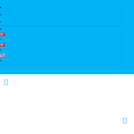
Erkut Özen Kimdir?
Erkut Özen ile Keşfet
Profesyonel Turist Rehberi Erkut Özen
Istanbul Tour Guide | Licensed Professional Guide with Erkut Özen