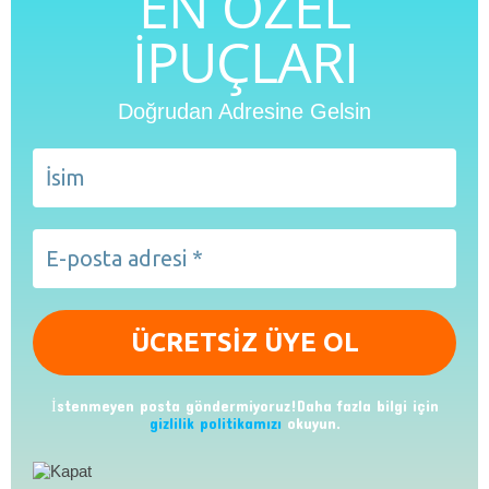
EN ÖZEL
İPUÇLARI
Doğrudan Adresine Gelsin
İstenmeyen posta göndermiyoruz!Daha fazla bilgi için
gizlilik politikamızı
okuyun.