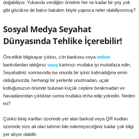
doğabiliyor. Yukarıda verdiğim örnekte her ne kadar bir şey yok
gibi gözükse de bakın bakalım böyle yapınca neler olabiliyormuş?
Sosyal Medya Seyahat
Dünyasında Tehlike İçerebilir!
Öncelikle bilgisayar çıktısı, c/in bankosu veya
online
bankolardan aldığınız
uçuş
kartınızı mutlaka iyi muhafaza edin.
Seyahatiniz sonrasında ise onunla bir işiniz kalmadığına emin
olduğunuzda, herhangi bir yerlerde unutmadan, uçak
koltuğunuzun önünde bulunan küçük ceplere bırakmadan ve
havaalanından çıktıktan sonra mutlaka imha edip yokedin. Neden
mi?
Çünkü biniş kartları üzerinde yer alan barkod veya QR kodları
üzerinde size ait olan tahmin bile edemeyeceğiniz kadar çok bilgi
yer alıyor olabilir.