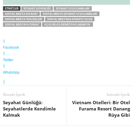
ETIKETLER
SEYAHAT GÜVENLIĞI
SEYAHAT UYGULAMALARI
SOSYAL MEDYA SEYAHAT
SOSYAL MEDYA SEYAHAT UYGULAMALARI
SOSYAL MEDYA TEHLIKELERI
SOSYAL MEDYADA DIKKATLI OLUN
SOSYAL MEDYAYA DIKKAT
UÇUŞ BILGILERINIZI PAYLAŞMAYIN.
Facebook
Twitter
WhatsApp
Önceki İçerik
Sonraki İçerik
Seyahat Günlüğü:
Vietnam Otelleri: Bir Otel
Seyahatlerde Kendimle
Furama Resort Danang
Kalmak
Rüya Gibi