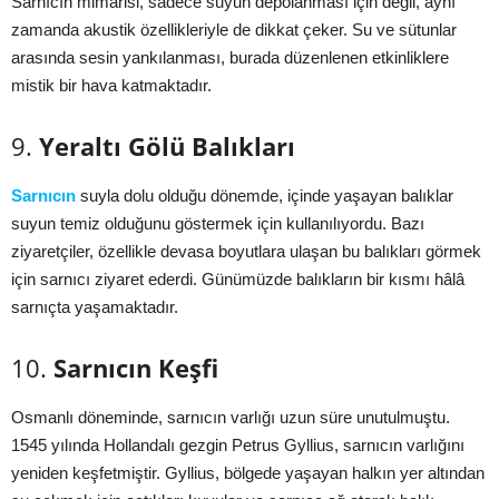
Sarnıcın mimarisi, sadece suyun depolanması için değil, aynı
zamanda akustik özellikleriyle de dikkat çeker. Su ve sütunlar
arasında sesin yankılanması, burada düzenlenen etkinliklere
mistik bir hava katmaktadır.
9.
Yeraltı Gölü Balıkları
Sarnıcın
suyla dolu olduğu dönemde, içinde yaşayan balıklar
suyun temiz olduğunu göstermek için kullanılıyordu. Bazı
ziyaretçiler, özellikle devasa boyutlara ulaşan bu balıkları görmek
için sarnıcı ziyaret ederdi. Günümüzde balıkların bir kısmı hâlâ
sarnıçta yaşamaktadır.
10.
Sarnıcın Keşfi
Osmanlı döneminde, sarnıcın varlığı uzun süre unutulmuştu.
1545 yılında Hollandalı gezgin Petrus Gyllius, sarnıcın varlığını
yeniden keşfetmiştir. Gyllius, bölgede yaşayan halkın yer altından