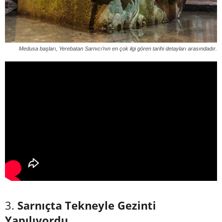
Medusa başları, Yerebatan Sarnıcı’nın en çok ilgi gören tarihi detayları arasındadır.
3.
Sarnıçta Tekneyle Gezinti
Yapılıyordu