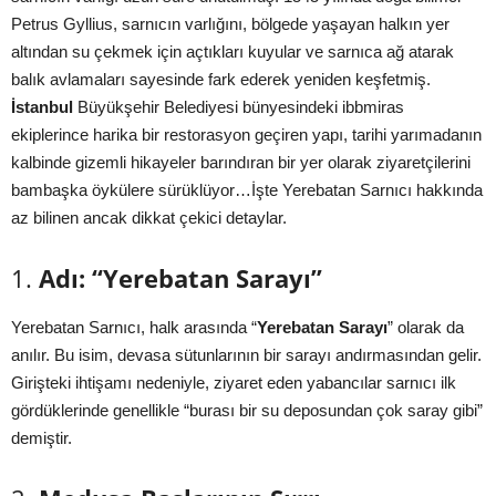
Petrus Gyllius, sarnıcın varlığını, bölgede yaşayan halkın yer
altından su çekmek için açtıkları kuyular ve sarnıca ağ atarak
balık avlamaları sayesinde fark ederek yeniden keşfetmiş.
İstanbul
Büyükşehir Belediyesi bünyesindeki ibbmiras
ekiplerince harika bir restorasyon geçiren yapı, tarihi yarımadanın
kalbinde gizemli hikayeler barındıran bir yer olarak ziyaretçilerini
bambaşka öykülere sürüklüyor…İşte Yerebatan Sarnıcı hakkında
az bilinen ancak dikkat çekici detaylar.
1.
Adı: “Yerebatan Sarayı”
Yerebatan Sarnıcı, halk arasında “
Yerebatan Sarayı
” olarak da
anılır. Bu isim, devasa sütunlarının bir sarayı andırmasından gelir.
Girişteki ihtişamı nedeniyle, ziyaret eden yabancılar sarnıcı ilk
gördüklerinde genellikle “burası bir su deposundan çok saray gibi”
demiştir.