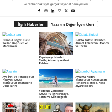
ve rehber bakışıyla gerçek seyahat deneyimleri.
İlgili Haberler
Yazarın Diğer İçerikleri
İstanbul Boğazı Turu:
Galata Kulesi: Hezarfen
Yalılar, Köprüler ve
Ahmet Çelebi’nin Efsanesi
Manzaralar
ve Tarihi
Kapalıçarşı İstanbul:
Tarihi, Alışveriş ve Gezi
Rehberi
Aya İrini ve Penelope’un
Ayazma Nedir?
Hikayesi (2025):
İstanbul’un Kutsal Suları
İstanbul’un Efsanelerle
Rehberi: Nerede, Nasıl
Dolu Tarihi
Ziyaret Edilir?
Yedikule Zindanları
(2025): 10 İlginç Hikaye,
Tarihi ve Gezi Bilgileri