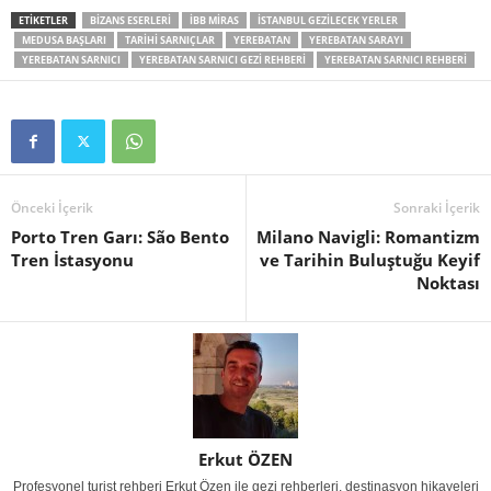
ETIKETLER
BIZANS ESERLERI
IBB MIRAS
ISTANBUL GEZILECEK YERLER
MEDUSA BAŞLARI
TARIHI SARNIÇLAR
YEREBATAN
YEREBATAN SARAYI
YEREBATAN SARNICI
YEREBATAN SARNICI GEZI REHBERI
YEREBATAN SARNICI REHBERI
Önceki İçerik
Sonraki İçerik
Porto Tren Garı: São Bento
Milano Navigli: Romantizm
Tren İstasyonu
ve Tarihin Buluştuğu Keyif
Noktası
Erkut ÖZEN
Profesyonel turist rehberi Erkut Özen ile gezi rehberleri, destinasyon hikayeleri