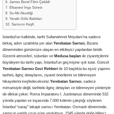
6. James Bond Filmi Çekildi
7. Efsanevi İnşa Süresi
8. Su Altı Akustiği
9. Yeraltı Gölü Balıkları
10. Sarnıcın Keşfi
İstanbul’un kalbinde, tarihi Sultanahmet Meydanı’na sadece
birkaç adım uzaklıkta yer alan
Yerebatan Sarnıcı
, Bizans
döneminden günümüze ulaşan en etkileyici yapılardan biridir.
Gizemli atmosferi, sütunları ve
Medusa başları
ile ziyaretçilerini
büyüleyen bu tarihi yapı, İstanbul’un geçmişine ışık tutar. Güncel
Yerebatan Sarnıcı Gezi Rehberi
ile 10 başlıkta bu eşsiz yapının
tarihini, ilginç detaylarını, ziyaret önerilerini ve bilinmeyen
hikayelerini keşfedeceksiniz.
Yerebatan Sarnıcı
, sadece
mimarisiyle değil, tarihteki ilginç detayları ve bilinmeyen yönleriyle
de dikkat çeker. Roma İmparatoru I. Justinianus döneminde 532
yılında yapılan ve inşasında 7.000 kölenin çalıştığı söylenen
İstanbul “saray” lakaplı sarnıcı Yerebatan. Osmanlı döneminde,
sarnıcın varlığı uzun süre unutulmuş. 1545 yılında doğa bilimci