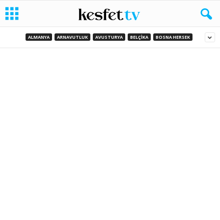
ALMANYA
ARNAVUTLUK
AVUSTURYA
BELÇIKA
BOSNA HERSEK