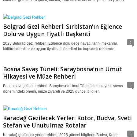
bilmeniz gereken 10 ipucu, ulaşım, tarih ve kültürel deneyimler bu yazıda.
Belgrad Gezi Rehberi: Sırbistan’ın Eğlence
Dolu ve Uygun Fiyatlı Başkenti
0
2025 Belgrad gezi rehberi: Eğlence dolu gece hayatı, tarihi mekanlar,
kültürel duraklar ve uygun fiyatlı tatil önerileri bu kapsamlı rehberde.
Bosna Savaş Tüneli: Saraybosna’nın Umut
Hikayesi ve Müze Rehberi
0
Bosna savaş tüneli rehberi: Saraybosna Umut Tüneli’nin hikayesi, savaş
dönemindeki önemi, müze ziyareti ve 2025 güncel bilgiler.
Karadağ Gezilecek Yerler: Kotor, Budva, Sveti
Stefan ve Unutulmaz Rotalar
0
Karadağ gezilecek yerler rehberi: 2025 güncel bilgilerle Budva, Kotor,