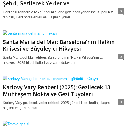
Şehri, Gezilecek Yerler ve...
0
Delft gezi rehberi: 2025 güncel bilgilerle gezilecek yerler, İnci Küpeli Kız
tablosu, Delft porselenleri ve ulaşım tüyoları.
Santa Maria del Mar: Barselona’nın Halkın
Kilisesi ve Büyüleyici Hikayesi
0
Santa Maria del Mar rehberi: Barselona’nın “Halkın Kilisesi”nin tarihi,
hikayesi, 2025 bilet bilgileri ve ziyaret detayları.
Karlovy Vary Rehberi (2025): Gezilecek 13
Muhteşem Nokta ve Gezi Tüyoları
0
Karlovy Vary gezilecek yerler rehberi: 2025 güncel liste, harita, ulaşım
bilgileri ve gezi ipuçları.