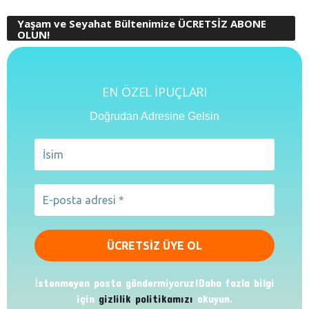
Yaşam ve Seyahat Bültenimize ÜCRETSİZ ABONE
OLUN!
EN ÖZEL İPUÇLARI
Doğrudan Adresine Gelsin
İstenmeyen posta göndermiyoruz!Daha fazla bilgi
için
gizlilik politikamızı
okuyun.