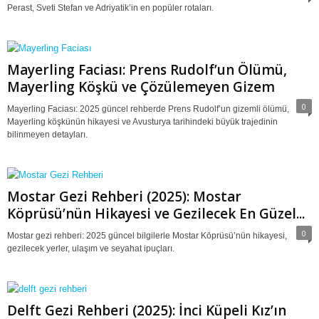
Perast, Sveti Stefan ve Adriyatik’in en popüler rotaları.
Mayerling Faciası: Prens Rudolf’un Ölümü,
Mayerling Köşkü ve Çözülemeyen Gizem
0
Mayerling Faciası: 2025 güncel rehberde Prens Rudolf’un gizemli ölümü,
Mayerling köşkünün hikayesi ve Avusturya tarihindeki büyük trajedinin
bilinmeyen detayları.
Mostar Gezi Rehberi (2025): Mostar
Köprüsü’nün Hikayesi ve Gezilecek En Güzel...
0
Mostar gezi rehberi: 2025 güncel bilgilerle Mostar Köprüsü’nün hikayesi,
gezilecek yerler, ulaşım ve seyahat ipuçları.
Delft Gezi Rehberi (2025): İnci Küpeli Kız’ın