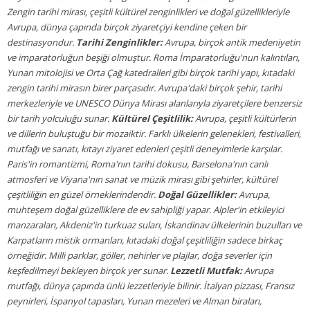
Zengin tarihi mirası, çeşitli kültürel zenginlikleri ve doğal güzellikleriyle
Avrupa, dünya çapında birçok ziyaretçiyi kendine çeken bir
destinasyondur.
Tarihi Zenginlikler:
Avrupa, birçok antik medeniyetin
ve imparatorluğun beşiği olmuştur. Roma İmparatorluğu'nun kalıntıları,
Yunan mitolojisi ve Orta Çağ katedralleri gibi birçok tarihi yapı, kıtadaki
zengin tarihi mirasın birer parçasıdır. Avrupa'daki birçok şehir, tarihi
merkezleriyle ve UNESCO Dünya Mirası alanlarıyla ziyaretçilere benzersiz
bir tarih yolculuğu sunar.
Kültürel Çeşitlilik:
Avrupa, çeşitli kültürlerin
ve dillerin buluştuğu bir mozaiktir. Farklı ülkelerin gelenekleri, festivalleri,
mutfağı ve sanatı, kıtayı ziyaret edenleri çeşitli deneyimlerle karşılar.
Paris'in romantizmi, Roma'nın tarihi dokusu, Barselona'nın canlı
atmosferi ve Viyana'nın sanat ve müzik mirası gibi şehirler, kültürel
çeşitliliğin en güzel örneklerindendir.
Doğal Güzellikler:
Avrupa,
muhteşem doğal güzelliklere de ev sahipliği yapar. Alpler'in etkileyici
manzaraları, Akdeniz'in turkuaz suları, İskandinav ülkelerinin buzulları ve
Karpatların mistik ormanları, kıtadaki doğal çeşitliliğin sadece birkaç
örneğidir. Milli parklar, göller, nehirler ve plajlar, doğa severler için
keşfedilmeyi bekleyen birçok yer sunar.
Lezzetli Mutfak:
Avrupa
mutfağı, dünya çapında ünlü lezzetleriyle bilinir. İtalyan pizzası, Fransız
peynirleri, İspanyol tapasları, Yunan mezeleri ve Alman biraları,