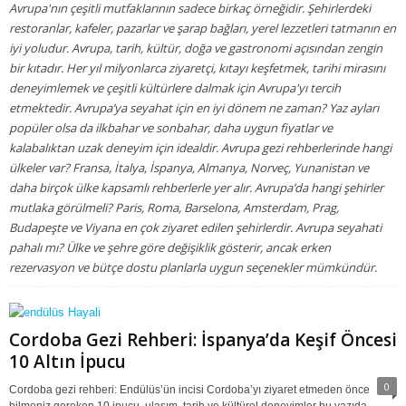
Avrupa'nın çeşitli mutfaklarının sadece birkaç örneğidir. Şehirlerdeki
restoranlar, kafeler, pazarlar ve şarap bağları, yerel lezzetleri tatmanın en
iyi yoludur. Avrupa, tarih, kültür, doğa ve gastronomi açısından zengin
bir kıtadır. Her yıl milyonlarca ziyaretçi, kıtayı keşfetmek, tarihi mirasını
deneyimlemek ve çeşitli kültürlere dalmak için Avrupa'yı tercih
etmektedir. Avrupa’ya seyahat için en iyi dönem ne zaman? Yaz ayları
popüler olsa da ilkbahar ve sonbahar, daha uygun fiyatlar ve
kalabalıktan uzak deneyim için idealdir. Avrupa gezi rehberlerinde hangi
ülkeler var? Fransa, İtalya, İspanya, Almanya, Norveç, Yunanistan ve
daha birçok ülke kapsamlı rehberlerle yer alır. Avrupa’da hangi şehirler
mutlaka görülmeli? Paris, Roma, Barselona, Amsterdam, Prag,
Budapeşte ve Viyana en çok ziyaret edilen şehirlerdir. Avrupa seyahati
pahalı mı? Ülke ve şehre göre değişiklik gösterir, ancak erken
rezervasyon ve bütçe dostu planlarla uygun seçenekler mümkündür.
Cordoba Gezi Rehberi: İspanya’da Keşif Öncesi
10 Altın İpucu
0
Cordoba gezi rehberi: Endülüs’ün incisi Cordoba’yı ziyaret etmeden önce