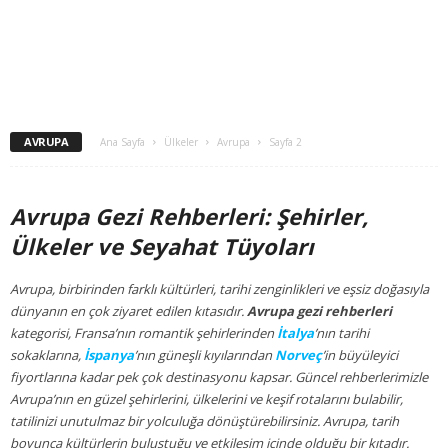
AVRUPA
Ana Sayfa
Ülkeler
Avrupa
Sayfa 2
Avrupa Gezi Rehberleri: Şehirler,
Ülkeler ve Seyahat Tüyoları
Avrupa, birbirinden farklı kültürleri, tarihi zenginlikleri ve eşsiz doğasıyla
dünyanın en çok ziyaret edilen kıtasıdır.
Avrupa gezi rehberleri
kategorisi, Fransa’nın romantik şehirlerinden
İtalya
’nın tarihi
sokaklarına,
İspanya
’nın güneşli kıyılarından
Norveç
’in büyüleyici
fiyortlarına kadar pek çok destinasyonu kapsar. Güncel rehberlerimizle
Avrupa’nın en güzel şehirlerini, ülkelerini ve keşif rotalarını bulabilir,
tatilinizi unutulmaz bir yolculuğa dönüştürebilirsiniz. Avrupa, tarih
boyunca kültürlerin buluştuğu ve etkileşim içinde olduğu bir kıtadır.