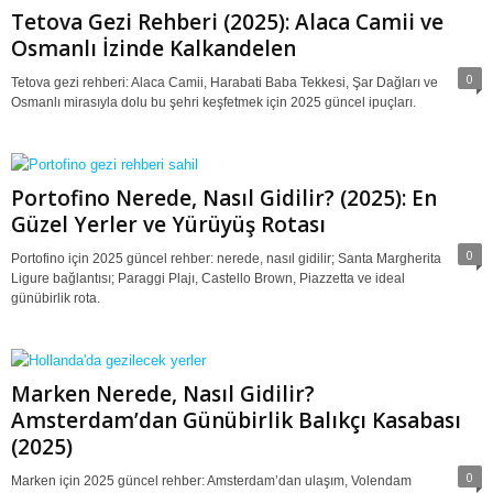
Tetova Gezi Rehberi (2025): Alaca Camii ve
Osmanlı İzinde Kalkandelen
0
Tetova gezi rehberi: Alaca Camii, Harabati Baba Tekkesi, Şar Dağları ve
Osmanlı mirasıyla dolu bu şehri keşfetmek için 2025 güncel ipuçları.
Portofino Nerede, Nasıl Gidilir? (2025): En
Güzel Yerler ve Yürüyüş Rotası
0
Portofino için 2025 güncel rehber: nerede, nasıl gidilir; Santa Margherita
Ligure bağlantısı; Paraggi Plajı, Castello Brown, Piazzetta ve ideal
günübirlik rota.
Marken Nerede, Nasıl Gidilir?
Amsterdam’dan Günübirlik Balıkçı Kasabası
(2025)
0
Marken için 2025 güncel rehber: Amsterdam’dan ulaşım, Volendam