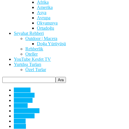
Afrika
Amerika
Asya
Avrupa
Okyanusya
Ortadoğu
Seyahat Rehberi
Outdoor | Macera
Doğa Yürüyüşü
Rehberlik
Oteller
YouTube Keşfet TV
Yurtdışı Turları
Özel Turlar
Almanya
Arnavutluk
Avusturya
Belçika
Bosna Hersek
Bulgaristan
Çekya
Fransa