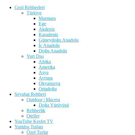
Gezi Rehberleri
Türkiye
Marmara
Ege
Akdeniz
Karadeniz
Güneydoğu Anadolu
İç Anadolu
Doğu Anadolu
Yurt Dışı
Afrika
Amerika
Asya
Avrupa
Okyanusya
Ortadoğu
Seyahat Rehberi
Outdoor | Macera
Doğa Yürüyüşü
Rehberlik
Oteller
YouTube Keşfet TV
Yurtdışı Turları
Özel Turlar