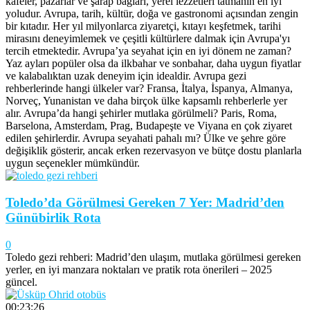
kafeler, pazarlar ve şarap bağları, yerel lezzetleri tatmanın en iyi
yoludur. Avrupa, tarih, kültür, doğa ve gastronomi açısından zengin
bir kıtadır. Her yıl milyonlarca ziyaretçi, kıtayı keşfetmek, tarihi
mirasını deneyimlemek ve çeşitli kültürlere dalmak için Avrupa'yı
tercih etmektedir. Avrupa’ya seyahat için en iyi dönem ne zaman?
Yaz ayları popüler olsa da ilkbahar ve sonbahar, daha uygun fiyatlar
ve kalabalıktan uzak deneyim için idealdir. Avrupa gezi
rehberlerinde hangi ülkeler var? Fransa, İtalya, İspanya, Almanya,
Norveç, Yunanistan ve daha birçok ülke kapsamlı rehberlerle yer
alır. Avrupa’da hangi şehirler mutlaka görülmeli? Paris, Roma,
Barselona, Amsterdam, Prag, Budapeşte ve Viyana en çok ziyaret
edilen şehirlerdir. Avrupa seyahati pahalı mı? Ülke ve şehre göre
değişiklik gösterir, ancak erken rezervasyon ve bütçe dostu planlarla
uygun seçenekler mümkündür.
Toledo’da Görülmesi Gereken 7 Yer: Madrid’den
Günübirlik Rota
0
Toledo gezi rehberi: Madrid’den ulaşım, mutlaka görülmesi gereken
yerler, en iyi manzara noktaları ve pratik rota önerileri – 2025
güncel.
00:23:26