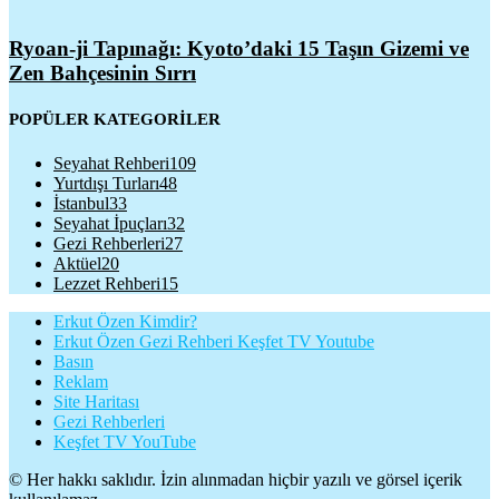
Ryoan-ji Tapınağı: Kyoto’daki 15 Taşın Gizemi ve
Zen Bahçesinin Sırrı
POPÜLER KATEGORİLER
Seyahat Rehberi
109
Yurtdışı Turları
48
İstanbul
33
Seyahat İpuçları
32
Gezi Rehberleri
27
Aktüel
20
Lezzet Rehberi
15
Erkut Özen Kimdir?
Erkut Özen Gezi Rehberi Keşfet TV Youtube
Basın
Reklam
Site Haritası
Gezi Rehberleri
Keşfet TV YouTube
© Her hakkı saklıdır. İzin alınmadan hiçbir yazılı ve görsel içerik