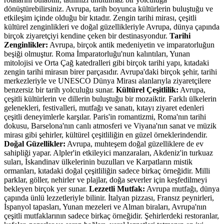
dönüştürebilirsiniz. Avrupa, tarih boyunca kültürlerin buluştuğu ve
etkileşim içinde olduğu bir kıtadır. Zengin tarihi mirası, çeşitli
kültürel zenginlikleri ve doğal güzellikleriyle Avrupa, dünya çapında
birçok ziyaretçiyi kendine çeken bir destinasyondur.
Tarihi
Zenginlikler:
Avrupa, birçok antik medeniyetin ve imparatorluğun
beşiği olmuştur. Roma İmparatorluğu'nun kalıntıları, Yunan
mitolojisi ve Orta Çağ katedralleri gibi birçok tarihi yapı, kıtadaki
zengin tarihi mirasın birer parçasıdır. Avrupa'daki birçok şehir, tarihi
merkezleriyle ve UNESCO Dünya Mirası alanlarıyla ziyaretçilere
benzersiz bir tarih yolculuğu sunar.
Kültürel Çeşitlilik:
Avrupa,
çeşitli kültürlerin ve dillerin buluştuğu bir mozaiktir. Farklı ülkelerin
gelenekleri, festivalleri, mutfağı ve sanatı, kıtayı ziyaret edenleri
çeşitli deneyimlerle karşılar. Paris'in romantizmi, Roma'nın tarihi
dokusu, Barselona'nın canlı atmosferi ve Viyana'nın sanat ve müzik
mirası gibi şehirler, kültürel çeşitliliğin en güzel örneklerindendir.
Doğal Güzellikler:
Avrupa, muhteşem doğal güzelliklere de ev
sahipliği yapar. Alpler'in etkileyici manzaraları, Akdeniz'in turkuaz
suları, İskandinav ülkelerinin buzulları ve Karpatların mistik
ormanları, kıtadaki doğal çeşitliliğin sadece birkaç örneğidir. Milli
parklar, göller, nehirler ve plajlar, doğa severler için keşfedilmeyi
bekleyen birçok yer sunar.
Lezzetli Mutfak:
Avrupa mutfağı, dünya
çapında ünlü lezzetleriyle bilinir. İtalyan pizzası, Fransız peynirleri,
İspanyol tapasları, Yunan mezeleri ve Alman biraları, Avrupa'nın
çeşitli mutfaklarının sadece birkaç örneğidir. Şehirlerdeki restoranlar,