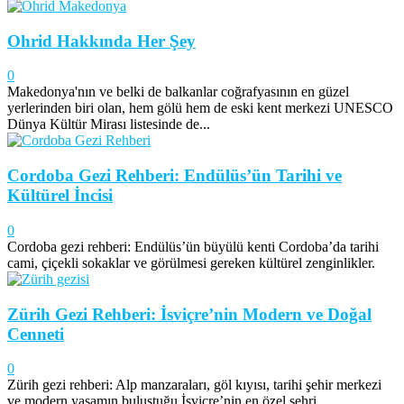
Ohrid Hakkında Her Şey
0
Makedonya'nın ve belki de balkanlar coğrafyasının en güzel
yerlerinden biri olan, hem gölü hem de eski kent merkezi UNESCO
Dünya Kültür Mirası listesinde de...
Cordoba Gezi Rehberi: Endülüs’ün Tarihi ve
Kültürel İncisi
0
Cordoba gezi rehberi: Endülüs’ün büyülü kenti Cordoba’da tarihi
cami, çiçekli sokaklar ve görülmesi gereken kültürel zenginlikler.
Zürih Gezi Rehberi: İsviçre’nin Modern ve Doğal
Cenneti
0
Zürih gezi rehberi: Alp manzaraları, göl kıyısı, tarihi şehir merkezi
ve modern yaşamın buluştuğu İsviçre’nin en özel şehri.