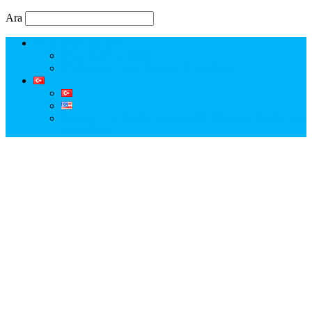
Ara
Erkut Özen Kimdir?
Erkut Özen ile Keşfet
Profesyonel Turist Rehberi Erkut Özen
Istanbul Tour Guide | Licensed Professional Guide with
Erkut Özen