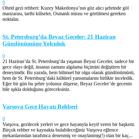
0
Ohrid gezi rehberi: Kuzey Makedonya’nın göz alıcı şehrinde göl
manzarası, tarihi kiliseler, Osmanlı mirası ve görülmesi gereken
noktalar.
St. Petersburg’da Beyaz Geceler: 21 Haziran
Gündönümüne Yolculuk
0
21 Haziran’da St. Petersburg’da yaşanan Beyaz Geceler, sadece bir
gece olayı değil, insanın zamanı algılama biçimini değiştiren bir
deneyimdir. Bu yazıda, hem bilimsel bir olgu olarak gündönümünü,
hem de St. Petersburg’daki kültürel yansımalarını birlikte inceledik.
Eğer bir gün bu şehre yolunuz düşerse, Beyaz Geceler’de gecenin
bile ışıkla dolduğunu göreceksiniz.
Varşova Gece Hayatı Rehberi
0
Varşova, gezilecek yerleri ve gece hayatıyla keyif veren bir başkent.
Birçok rehber ve kaynakta bulabileceğiniz Varşova eğlence
mekanlarından tarafımca denenmiş ve onaylanmış(!) olan bir kaç...