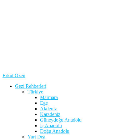
Erkut Özen
Gezi Rehberleri
Türkiye
Marmara
Ege
Akdeniz
Karadeniz
Güneydoğu Anadolu
İç Anadolu
Doğu Anadolu
Yurt Dışı