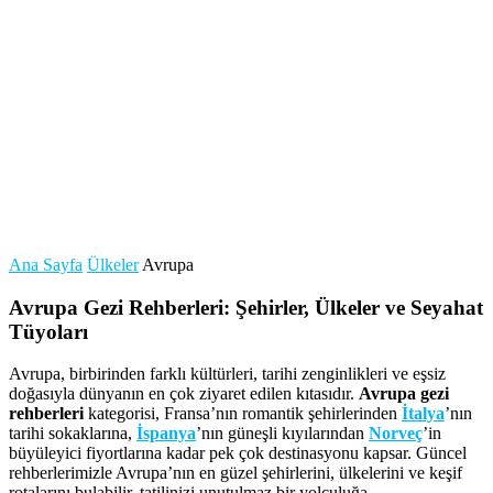
Ana Sayfa
Ülkeler
Avrupa
Avrupa Gezi Rehberleri: Şehirler, Ülkeler ve Seyahat
Tüyoları
Avrupa, birbirinden farklı kültürleri, tarihi zenginlikleri ve eşsiz
doğasıyla dünyanın en çok ziyaret edilen kıtasıdır.
Avrupa gezi
rehberleri
kategorisi, Fransa’nın romantik şehirlerinden
İtalya
’nın
tarihi sokaklarına,
İspanya
’nın güneşli kıyılarından
Norveç
’in
büyüleyici fiyortlarına kadar pek çok destinasyonu kapsar. Güncel
rehberlerimizle Avrupa’nın en güzel şehirlerini, ülkelerini ve keşif
rotalarını bulabilir, tatilinizi unutulmaz bir yolculuğa