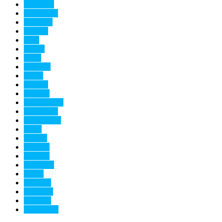
Gürcistan
Hırvatistan
Hollanda
İspanya
İsrail
İsviçre
İtalya
Karadağ
Kıbrıs
Kosova
Letonya
Lüksemburg
Macaristan
Makedonya
Malta
Norveç
Polonya
Portekiz
Romanya
Rusya
Sırbistan
Slovakya
Ukrayna
Yunanistan