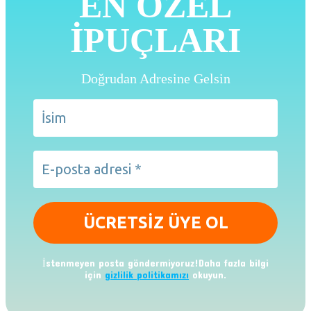
EN ÖZEL
İPUÇLARI
Doğrudan Adresine Gelsin
İstenmeyen posta göndermiyoruz!Daha fazla bilgi
için
gizlilik politikamızı
okuyun.