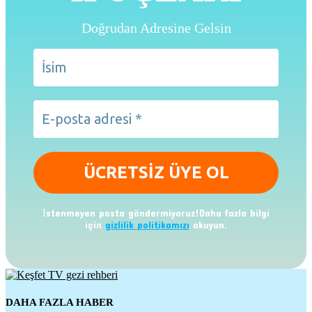
Doğrudan Adresine Gelsin
İstenmeyen posta göndermiyoruz!Daha fazla bilgi
için
gizlilik politikamızı
okuyun.
DAHA FAZLA HABER