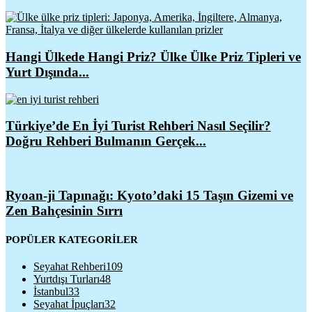
Hangi Ülkede Hangi Priz? Ülke Ülke Priz Tipleri ve
Yurt Dışında...
Türkiye’de En İyi Turist Rehberi Nasıl Seçilir?
Doğru Rehberi Bulmanın Gerçek...
Ryoan-ji Tapınağı: Kyoto’daki 15 Taşın Gizemi ve
Zen Bahçesinin Sırrı
POPÜLER KATEGORİLER
Seyahat Rehberi
109
Yurtdışı Turları
48
İstanbul
33
Seyahat İpuçları
32