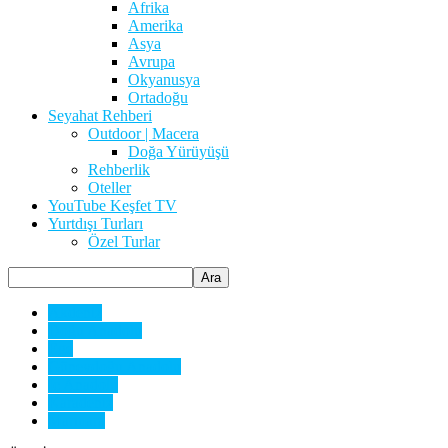
Afrika
Amerika
Asya
Avrupa
Okyanusya
Ortadoğu
Seyahat Rehberi
Outdoor | Macera
Doğa Yürüyüşü
Rehberlik
Oteller
YouTube Keşfet TV
Yurtdışı Turları
Özel Turlar
Akdeniz
Doğu Anadolu
Ege
Güneydoğu Anadolu
İç Anadolu
Karadeniz
Marmara