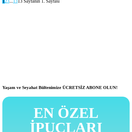
1
2
3
...
13
13 Sayfanın 1. Sayfası
Yaşam ve Seyahat Bültenimize ÜCRETSİZ ABONE OLUN!
EN ÖZEL
İPUÇLARI