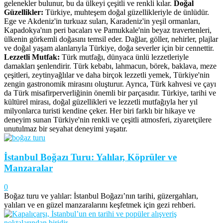
gelenekler bulunur, bu da ülkeyi çeşitli ve renkli kılar.
Doğal
Güzellikler:
Türkiye, muhteşem doğal güzellikleriyle de ünlüdür.
Ege ve Akdeniz'in turkuaz suları, Karadeniz'in yeşil ormanları,
Kapadokya'nın peri bacaları ve Pamukkale'nin beyaz travertenleri,
ülkenin görkemli doğasını temsil eder. Dağlar, göller, nehirler, plajlar
ve doğal yaşam alanlarıyla Türkiye, doğa severler için bir cennettir.
Lezzetli Mutfak:
Türk mutfağı, dünyaca ünlü lezzetleriyle
damakları şenlendirir. Türk kebabı, lahmacun, börek, baklava, meze
çeşitleri, zeytinyağlılar ve daha birçok lezzetli yemek, Türkiye'nin
zengin gastronomik mirasını oluşturur. Ayrıca, Türk kahvesi ve çayı
da Türk misafirperverliğinin önemli bir parçasıdır. Türkiye, tarihi ve
kültürel mirası, doğal güzellikleri ve lezzetli mutfağıyla her yıl
milyonlarca turisti kendine çeker. Her biri farklı bir hikaye ve
deneyim sunan Türkiye'nin renkli ve çeşitli atmosferi, ziyaretçilere
unutulmaz bir seyahat deneyimi yaşatır.
İstanbul Boğazı Turu: Yalılar, Köprüler ve
Manzaralar
0
Boğaz turu ve yalılar: İstanbul Boğazı’nın tarihi, güzergahları,
yalıları ve en güzel manzaralarını keşfetmek için gezi rehberi.