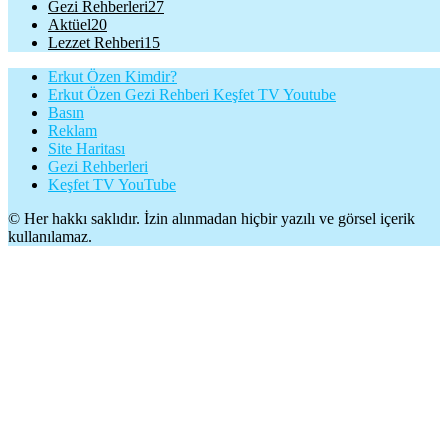
Gezi Rehberleri
27
Aktüel
20
Lezzet Rehberi
15
Erkut Özen Kimdir?
Erkut Özen Gezi Rehberi Keşfet TV Youtube
Basın
Reklam
Site Haritası
Gezi Rehberleri
Keşfet TV YouTube
© Her hakkı saklıdır. İzin alınmadan hiçbir yazılı ve görsel içerik
kullanılamaz.