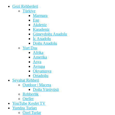
Gezi Rehberleri
Türkiye
Marmara
Ege
Akdeniz
Karadeniz
Güneydoğu Anadolu
İç Anadolu
Doğu Anadolu
Yurt Dışı
Afrika
Amerika
Asya
Avrupa
Okyanusya
Ortadoğu
Seyahat Rehberi
Outdoor | Macera
Doğa Yürüyüşü
Rehberlik
Oteller
YouTube Keşfet TV
Yurtdışı Turları
Özel Turlar