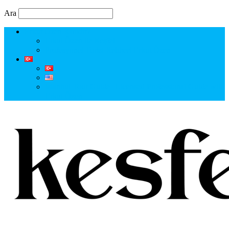
Ara
Erkut Özen Kimdir?
Erkut Özen ile Keşfet
Profesyonel Turist Rehberi Erkut Özen
Istanbul Tour Guide | Licensed Professional Guide with
Erkut Özen