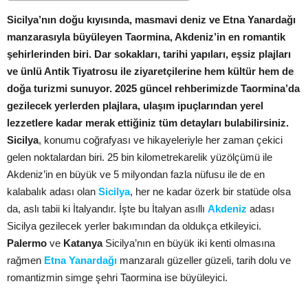
Sicilya’nın doğu kıyısında, masmavi deniz ve Etna Yanardağı
manzarasıyla büyüleyen Taormina, Akdeniz’in en romantik
şehirlerinden biri. Dar sokakları, tarihi yapıları, eşsiz plajları
ve ünlü Antik Tiyatrosu ile ziyaretçilerine hem kültür hem de
doğa turizmi sunuyor. 2025 güncel rehberimizde Taormina’da
gezilecek yerlerden plajlara, ulaşım ipuçlarından yerel
lezzetlere kadar merak ettiğiniz tüm detayları bulabilirsiniz.
Sicilya
, konumu coğrafyası ve hikayeleriyle her zaman çekici
gelen noktalardan biri. 25 bin kilometrekarelik yüzölçümü ile
Akdeniz’in en büyük ve 5 milyondan fazla nüfusu ile de en
kalabalık adası olan
Sicilya
, her ne kadar özerk bir statüde olsa
da, aslı tabii ki İtalyandır. İşte bu İtalyan asıllı
Akdeniz
adası
Sicilya gezilecek yerler bakımından da oldukça etkileyici.
Palermo
ve
Katanya
Sicilya’nın en büyük iki kenti olmasına
rağmen
Etna Yanardağı
manzaralı güzeller güzeli, tarih dolu ve
romantizmin simge şehri Taormina ise büyüleyici.