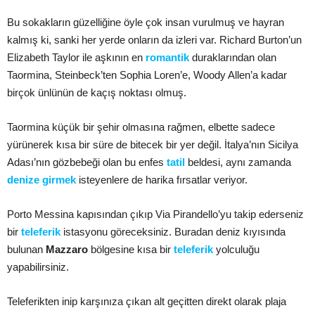
Bu sokakların güzelliğine öyle çok insan vurulmuş ve hayran
kalmış ki, sanki her yerde onların da izleri var. Richard Burton’un
Elizabeth Taylor ile aşkının en
romantik
duraklarından olan
Taormina, Steinbeck’ten Sophia Loren’e, Woody Allen’a kadar
birçok ünlünün de kaçış noktası olmuş.
Taormina küçük bir şehir olmasına rağmen, elbette sadece
yürünerek kısa bir süre de bitecek bir yer değil. İtalya’nın Sicilya
Adası’nın gözbebeği olan bu enfes
tatil
beldesi, aynı zamanda
denize girmek
isteyenlere de harika fırsatlar veriyor.
Porto Messina kapısından çıkıp Via Pirandello’yu takip ederseniz
bir
teleferik
istasyonu göreceksiniz. Buradan deniz kıyısında
bulunan
Mazzaro
bölgesine kısa bir
teleferik
yolculuğu
yapabilirsiniz.
Teleferikten inip karşınıza çıkan alt geçitten direkt olarak plaja