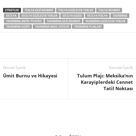
ETIKETLER
İTALYA GEZI REHBERI
İTALYA GEZILECEK YERLER
ITALYA REHBERI
SICILYA
SICILYA GEZILECEK YERLER
SICILYA GEZISI
SICILYA ITALYA
TAORMINA
TAORMINA ANTIK TIYATRO
TAORMINA GEZI REHBERI
TAORMINA GEZILECEK YERLER
TAORMINA GEZISI
TAORMINA NASIL GIDILIR
TAORMINA PLAJLARI
Önceki İçerik
Sonraki İçerik
Ümit Burnu ve Hikayesi
Tulum Plajı: Meksika’nın
Karayiplerdeki Cennet
Tatil Noktası