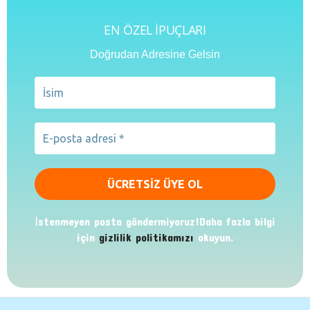
EN ÖZEL İPUÇLARI
Doğrudan Adresine Gelsin
İstenmeyen posta göndermiyoruz!Daha fazla bilgi
için
gizlilik politikamızı
okuyun.