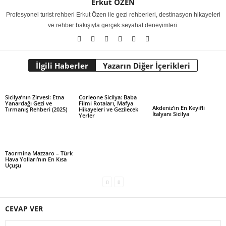
Erkut ÖZEN
Profesyonel turist rehberi Erkut Özen ile gezi rehberleri, destinasyon hikayeleri
ve rehber bakışıyla gerçek seyahat deneyimleri.
İlgili Haberler
Yazarın Diğer İçerikleri
Sicilya’nın Zirvesi: Etna
Corleone Sicilya: Baba
Yanardağı Gezi ve
Filmi Rotaları, Mafya
Akdeniz’in En Keyifli
Tırmanış Rehberi (2025)
Hikayeleri ve Gezilecek
İtalyanı Sicilya
Yerler
Taormina Mazzaro – Türk
Hava Yolları’nın En Kısa
Uçuşu
CEVAP VER